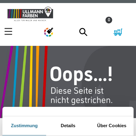
Zum
Zum
Inhalt
Navigationsmenü
0
springen
springen
Zustimmung
Details
Über Cookies