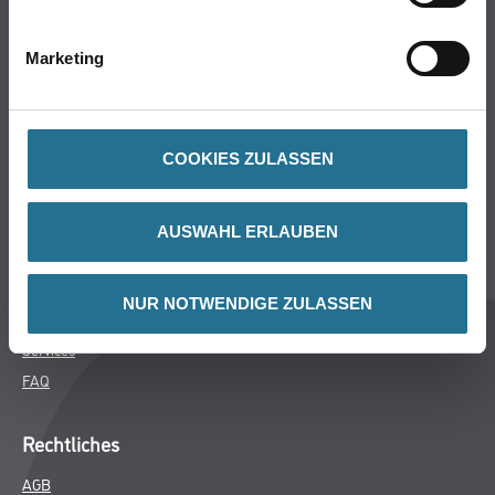
Bodenbeläge
Wand- & Deckenbeläge
Marketing
Werkzeug & Maschinen
Verbrauchsmaterialien
COOKIES ZULASSEN
Über uns
Unternehmen
AUSWAHL ERLAUBEN
MPlus
HAMSTA
NUR NOTWENDIGE ZULASSEN
Karriere
Services
FAQ
Rechtliches
AGB