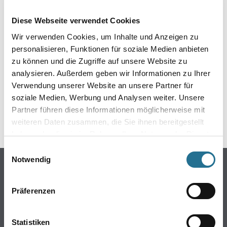
EIN KLEINER ZWISCHENFALL
Diese Webseite verwendet Cookies
IST AUFGETRETEN
Wir verwenden Cookies, um Inhalte und Anzeigen zu
personalisieren, Funktionen für soziale Medien anbieten
Keine Sorge, wir pinseln schon an der Lösung und
zu können und die Zugriffe auf unsere Website zu
werden das Problem so schnell wie möglich beheben.
analysieren. Außerdem geben wir Informationen zu Ihrer
Erkunden Sie in der Zwischenzeit unseren Online-Shop
und lassen Sie sich inspirieren.
Verwendung unserer Website an unsere Partner für
soziale Medien, Werbung und Analysen weiter. Unsere
ZURÜCK ZUM ONLINE-SHOP
Partner führen diese Informationen möglicherweise mit
weiteren Daten zusammen, die Sie ihnen bereitgestellt
haben oder die sie im Rahmen Ihrer Nutzung der Dienste
gesammelt haben.
Einwilligungsauswahl
Notwendig
Online-Shop
Farbe
Präferenzen
WDV-Systeme
Trockenbau
Statistiken
Putze- und Spachtelmassen