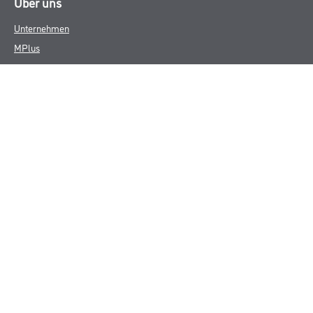
Über uns
Unternehmen
MPlus
HAMSTA
Karriere
Services
FAQ
Rechtliches
AGB
Nutzungsbedingungen
Logistik- und Servicepreisliste
Impressum
Datenschutz
Integrität
Kontakt