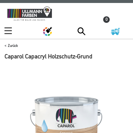
Zum
Zum
Inhalt
Navigationsmenü
0
springen
springen
Zurück
Caparol Capacryl Holzschutz-Grund