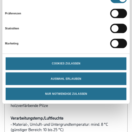
Präferenzen
Statistiken
Marketing
PRODUKTEIGENSCHAFTEN
COOKIES ZULASSEN
Produkteigenschaft
- Gegen Bläuepilzbefall
AUSWAHL ERLAUBEN
- Schnell trocknend
- Ausgezeichnetes Eindringvermögen
- Wasserverdünnbar
NUR NOTWENDIGE ZULASSEN
- Vorbeugender Schutz gegen holz­zerstörende und
holzverfärbende Pilze
Verarbeitungstemp./Luftfeuchte
- Material-, Umluft- und Untergrundtemperatur: mind. 8 °C
(günstiger Bereich: 10 bis 25 °C)