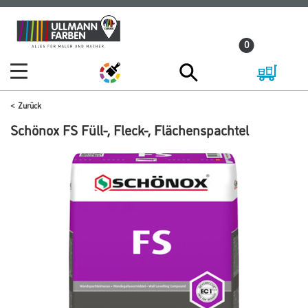
Zum
Zum
Inhalt
Navigationsmenü
0
springen
springen
Zurück
Schönox FS Füll-, Fleck-, Flächenspachtel