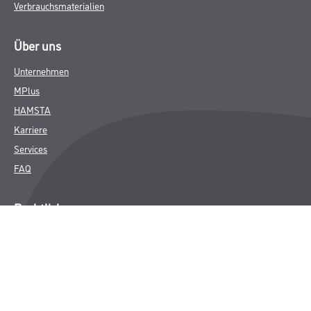
Verbrauchsmaterialien
Über uns
Unternehmen
MPlus
HAMSTA
Karriere
Services
FAQ
Rechtliches
AGB
Nutzungsbedingungen
Logistik- und Servicepreisliste
Impressum
Datenschutz