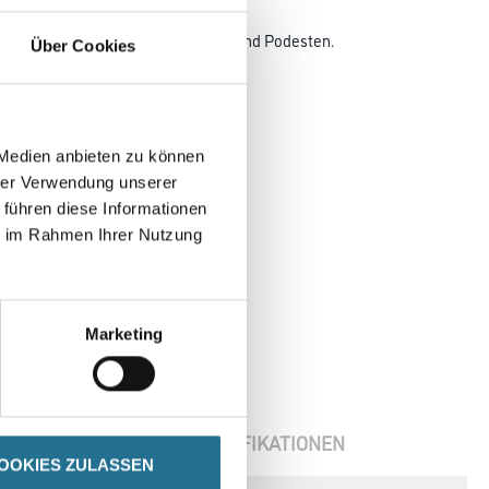
etondecken
und Ausbessern von Treppenstufen und Podesten.
Über Cookies
 Medien anbieten zu können
hrer Verwendung unserer
 führen diese Informationen
ie im Rahmen Ihrer Nutzung
Marketing
ENBLÄTTER
SPEZIFIKATIONEN
OOKIES ZULASSEN