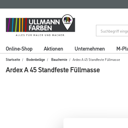
Zum
Zum
Inhalt
Navigationsmenü
springen
springen
Online-Shop
Aktionen
Unternehmen
M-Pl
Startseite
Bodenbeläge
Bauchemie
Ardex A 45 Standfeste Füllmasse
Ardex A 45 Standfeste Füllmasse