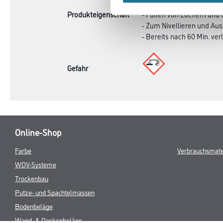
Produkteigenschaft
- Füllen von Löchern und
- Zum Nivellieren und Au
- Bereits nach 60 Min. ver
Gefahr
Online-Shop
Farbe
Verbrauchsmate
WDV-Systeme
Trockenbau
Putze- und Spachtelmassen
Bodenbeläge
Wand- & Deckenbeläge