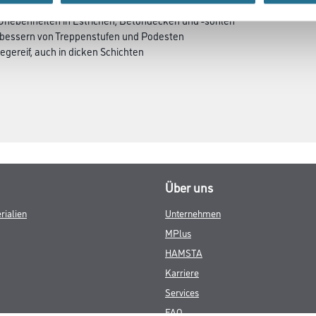
 Unebenheiten in Estrichen, Betondecken und -sohlen
sbessern von Treppenstufen und Podesten
legereif, auch in dicken Schichten
Über uns
rialien
Unternehmen
MPlus
HAMSTA
Karriere
Services
FAQ