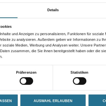
Unebenheiten in Estrichen, B
und -sohlen. Zum Nivellieren 
Details
Gebinde
Cookies
nhalte und Anzeigen zu personalisieren, Funktionen für soziale
Website zu analysieren. Außerdem geben wir Informationen zu I
r soziale Medien, Werbung und Analysen weiter. Unsere Partner
Umrechnungsfaktoren
 Daten zusammen, die Sie ihnen bereitgestellt haben oder die s
n.
Präferenzen
Statistiken
SATZINFOS
GEFAHRENHINWEISE
DAT
LASSEN
AUSWAHL ERLAUBEN
C