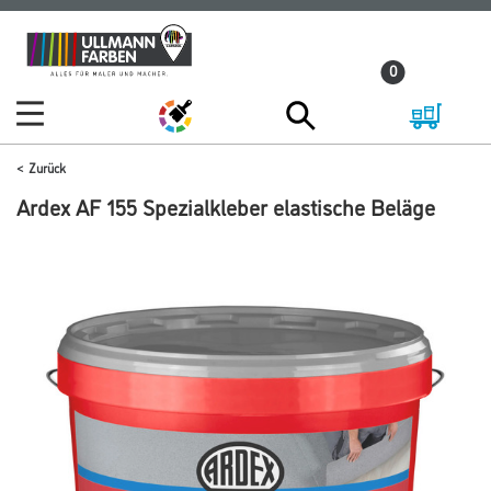
Zum
Zum
Inhalt
Navigationsmenü
0
springen
springen
Zurück
Ardex AF 155 Spezialkleber elastische Beläge