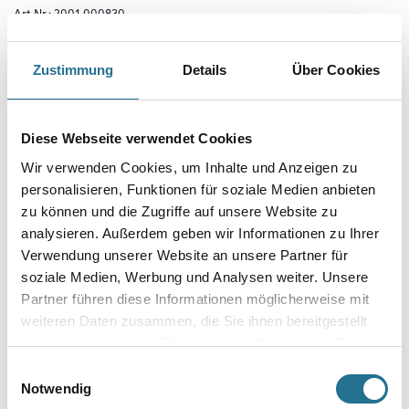
Art-Nr.:
2001-000830
Ardex AF 155 der Spezialkleber für elastische Beläge. Ardex AF 155 ist
der Spezialist für die Verlegung von Bahnenware. Durch
seine lange Einlegezeit kann der Belag ideal in der Halbnassphase
Zustimmung
Details
Über Cookies
eingelegt werden. Dadurch wird das das Risiko von Beulen- und
Blasenbildung minimiert. Dispersionsklebstoff zur Verklebung von
elastischen Wand- und Bodenbelägen sowie textilen Bodenbelägen
auf saugfähigen und nicht saugfähigen Untergründen.
Diese Webseite verwendet Cookies
Wir verwenden Cookies, um Inhalte und Anzeigen zu
Gebinde
personalisieren, Funktionen für soziale Medien anbieten
zu können und die Zugriffe auf unsere Website zu
analysieren. Außerdem geben wir Informationen zu Ihrer
Verwendung unserer Website an unsere Partner für
soziale Medien, Werbung und Analysen weiter. Unsere
Umrechnungsfaktoren
Partner führen diese Informationen möglicherweise mit
weiteren Daten zusammen, die Sie ihnen bereitgestellt
haben oder die sie im Rahmen Ihrer Nutzung der Dienste
gesammelt haben.
Einwilligungsauswahl
Notwendig