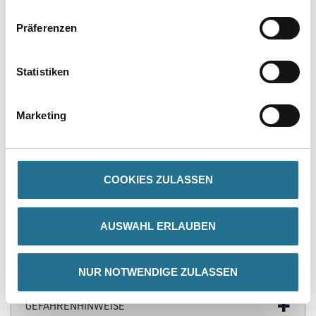
Präferenzen
PRODUKTEIGENSCHAFTEN
Statistiken
Produkteigenschaft
Marketing
- Breites Anwendungsspektrum
- Lange Nachklebrigkeit
- Hervorragende Belagsbenetzung
Achtung
COOKIES ZULASSEN
AUSWAHL ERLAUBEN
ZUSATZINFOS
NUR NOTWENDIGE ZULASSEN
GEFAHRENHINWEISE