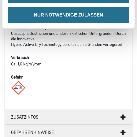
Calciumsulfatspachtelmasse mit der schnellen Trocknung
zementärer Systeme.
NUR NOTWENDIGE ZULASSEN
Eingebettete Fasern mit armierender Wirkung ersparen das
Einlegen eines Armierungsgewebes. Besonders geeignet auf
Holzdielenböden, Span- und OSB-Platten sowie auf
Gussasphaltestrichen und anderen kritischen Untergründen. Durch
die innovative
Hybrid Active Dry Technology bereits nach 6 Stunden verlegereif.
Verbrauch
Ca. 1,6 kg/m²/mm
Gefahr
ZUSATZINFOS
GEFAHRENHINWEISE