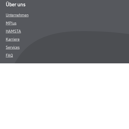
Über uns
Unternehmen
MPlus
HAMSTA
Karriere
Services
FAQ
Rechtliches
AGB
Nutzungsbedingungen
Logistik- und Servicepreisliste
Impressum
Datenschutz
Integrität