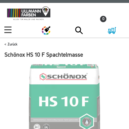
Zum
Zum
Inhalt
Navigationsmenü
0
springen
springen
Zurück
Schönox HS 10 F Spachtelmasse