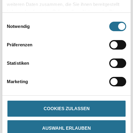
weiteren Daten zusammen, die Sie ihnen bereitgestellt
haben oder die sie im Rahmen Ihrer Nutzung der Dienste
gesammelt haben.
Einwilligungsauswahl
Notwendig
Präferenzen
WD Großflächenrakel
560mm mit Klemmleiste
rostfrei
Statistiken
4086-004728
Bitte einloggen, um Preise zu
Marketing
sehen
COOKIES ZULASSEN
PRODUKTEIGENSCHAFTEN
Produkteigenschaft
AUSWAHL ERLAUBEN
Verbindet die Vorteile einer spannungsarmen