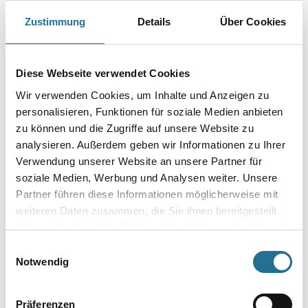
Zustimmung
Details
Über Cookies
Diese Webseite verwendet Cookies
Wir verwenden Cookies, um Inhalte und Anzeigen zu
WD
WD
personalisieren, Funktionen für soziale Medien anbieten
Kleberauftragsspachtel
Kleberauftragsspachtel
zu können und die Zugriffe auf unsere Website zu
180mm A1
180mm A2
analysieren. Außerdem geben wir Informationen zu Ihrer
4086-004787
4086-004788
Verwendung unserer Website an unsere Partner für
Bitte einloggen, um Preise zu
Bitte einloggen, um Preise zu
soziale Medien, Werbung und Analysen weiter. Unsere
sehen
sehen
Partner führen diese Informationen möglicherweise mit
weiteren Daten zusammen, die Sie ihnen bereitgestellt
haben oder die sie im Rahmen Ihrer Nutzung der Dienste
gesammelt haben.
Einwilligungsauswahl
Notwendig
PRODUKTEIGENSCHAFTEN
Präferenzen