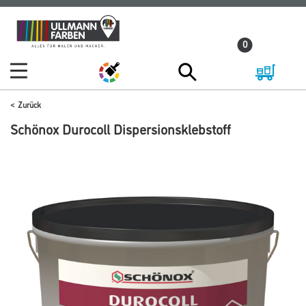
Zum
Zum
Inhalt
Navigationsmenü
0
springen
springen
Zurück
Schönox Durocoll Dispersionsklebstoff