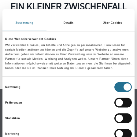
EIN KLEINER ZWISCHENFALL
IST AUFGETRETEN
Zustimmung
Details
Über Cookies
Keine Sorge, wir pinseln schon an der Lösung und
werden das Problem so schnell wie möglich beheben.
Diese Webseite verwendet Cookies
Erkunden Sie in der Zwischenzeit unseren Online-Shop
Wir verwenden Cookies, um Inhalte und Anzeigen zu personalisieren, Funktionen für
soziale Medien anbieten zu können und die Zugriffe auf unsere Website zu analysieren.
und lassen Sie sich inspirieren.
Außerdem geben wir Informationen zu Ihrer Verwendung unserer Website an unsere
Partner für soziale Medien, Werbung und Analysen weiter. Unsere Partner führen diese
ZURÜCK ZUM ONLINE-SHOP
Informationen möglicherweise mit weiteren Daten zusammen, die Sie ihnen bereitgestellt
haben oder die sie im Rahmen Ihrer Nutzung der Dienste gesammelt haben.
Einwilligungsauswahl
Notwendig
Online-Shop
Präferenzen
Farbe
WDV-Systeme
Statistiken
Trockenbau
Marketing
Putze- und Spachtelmassen