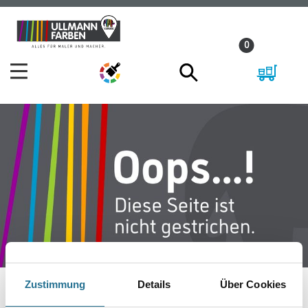
Zum
Zum
Inhalt
Navigationsmenü
0
springen
springen
Zustimmung
Details
Über Cookies