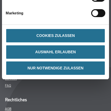
Bodenbeläge
Wand- & Deckenbeläge
Marketing
Werkzeug & Maschinen
Verbrauchsmaterialien
COOKIES ZULASSEN
Über uns
Unternehmen
AUSWAHL ERLAUBEN
MPlus
HAMSTA
NUR NOTWENDIGE ZULASSEN
Karriere
Services
FAQ
Rechtliches
AGB