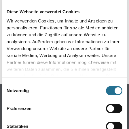
EIN KLEINER ZWISCHENFALL
Diese Webseite verwendet Cookies
IST AUFGETRETEN
Wir verwenden Cookies, um Inhalte und Anzeigen zu
personalisieren, Funktionen für soziale Medien anbieten
Keine Sorge, wir pinseln schon an der Lösung und
zu können und die Zugriffe auf unsere Website zu
werden das Problem so schnell wie möglich beheben.
analysieren. Außerdem geben wir Informationen zu Ihrer
Erkunden Sie in der Zwischenzeit unseren Online-Shop
und lassen Sie sich inspirieren.
Verwendung unserer Website an unsere Partner für
soziale Medien, Werbung und Analysen weiter. Unsere
ZURÜCK ZUM ONLINE-SHOP
Partner führen diese Informationen möglicherweise mit
weiteren Daten zusammen, die Sie ihnen bereitgestellt
haben oder die sie im Rahmen Ihrer Nutzung der Dienste
gesammelt haben.
Einwilligungsauswahl
Notwendig
Online-Shop
Farbe
Präferenzen
WDV-Systeme
Trockenbau
Statistiken
Putze- und Spachtelmassen