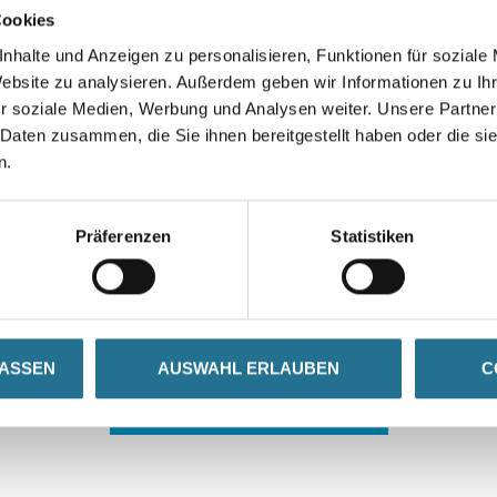
Cookies
nhalte und Anzeigen zu personalisieren, Funktionen für soziale
Website zu analysieren. Außerdem geben wir Informationen zu I
r soziale Medien, Werbung und Analysen weiter. Unsere Partner
 Daten zusammen, die Sie ihnen bereitgestellt haben oder die s
n.
 ZWISCHENFALL IST
Präferenzen
Statistiken
seln schon an der Lösung und werden das Problem so schnell
in der Zwischenzeit unseren Online-Shop und lassen Sie sic
LASSEN
AUSWAHL ERLAUBEN
C
ZURÜCK ZUM ONLINE-SHOP