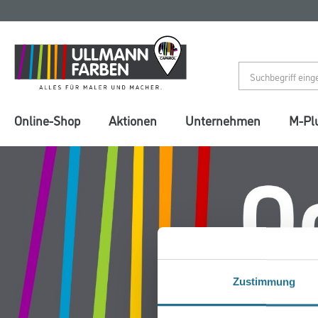
Zum
Zum
Inhalt
Navigationsmenü
springen
springen
Online-Shop
Aktionen
Unternehmen
M-Pl
Zustimmung