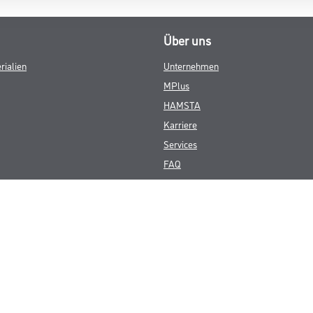
Über uns
rialien
Unternehmen
MPlus
HAMSTA
Karriere
Services
FAQ
© Copyright CMS Dienstleistungs-Gesellschaft
GEWERBLICHE KUNDEN. ALLE ANGEGEBENEN PREISE SIND ZZGL. GESETZL