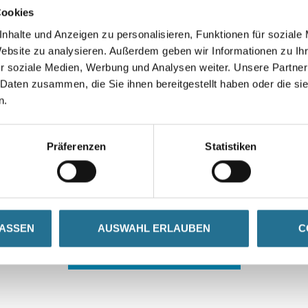
Cookies
nhalte und Anzeigen zu personalisieren, Funktionen für soziale
Website zu analysieren. Außerdem geben wir Informationen zu I
r soziale Medien, Werbung und Analysen weiter. Unsere Partner
 Daten zusammen, die Sie ihnen bereitgestellt haben oder die s
n.
 ZWISCHENFALL IST
Präferenzen
Statistiken
seln schon an der Lösung und werden das Problem so schnell
in der Zwischenzeit unseren Online-Shop und lassen Sie sic
LASSEN
AUSWAHL ERLAUBEN
C
ZURÜCK ZUM ONLINE-SHOP