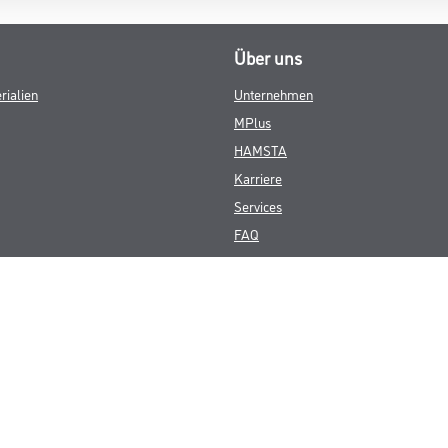
Über uns
rialien
Unternehmen
MPlus
HAMSTA
Karriere
Services
FAQ
© Copyright CMS Dienstleistungs-Gesellschaft
GEWERBLICHE KUNDEN. ALLE ANGEGEBENEN PREISE SIND ZZGL. GESETZL