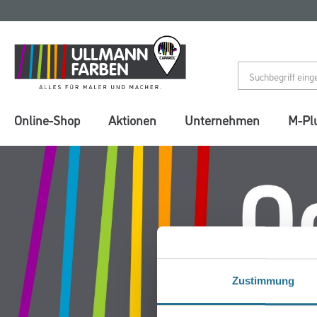
Zum
Zum
Inhalt
Navigationsmenü
springen
springen
Online-Shop
Aktionen
Unternehmen
M-Pl
Zustimmung