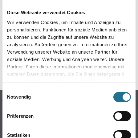
EIN KLEINER ZWISCHENFALL
Diese Webseite verwendet Cookies
IST AUFGETRETEN
Wir verwenden Cookies, um Inhalte und Anzeigen zu
personalisieren, Funktionen für soziale Medien anbieten
Keine Sorge, wir pinseln schon an der Lösung und
zu können und die Zugriffe auf unsere Website zu
werden das Problem so schnell wie möglich beheben.
analysieren. Außerdem geben wir Informationen zu Ihrer
Erkunden Sie in der Zwischenzeit unseren Online-Shop
und lassen Sie sich inspirieren.
Verwendung unserer Website an unsere Partner für
soziale Medien, Werbung und Analysen weiter. Unsere
ZURÜCK ZUM ONLINE-SHOP
Partner führen diese Informationen möglicherweise mit
weiteren Daten zusammen, die Sie ihnen bereitgestellt
haben oder die sie im Rahmen Ihrer Nutzung der Dienste
gesammelt haben.
Einwilligungsauswahl
Notwendig
Online-Shop
Farbe
Präferenzen
WDV-Systeme
Trockenbau
Statistiken
Putze- und Spachtelmassen