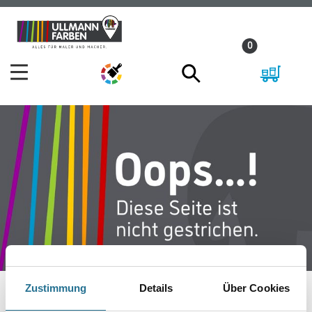
Zum
Zum
Inhalt
Navigationsmenü
0
springen
springen
Zustimmung
Details
Über Cookies