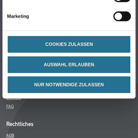
Bodenbeläge
Wand- & Deckenbeläge
Marketing
Werkzeug & Maschinen
Verbrauchsmaterialien
COOKIES ZULASSEN
Über uns
Unternehmen
AUSWAHL ERLAUBEN
MPlus
HAMSTA
NUR NOTWENDIGE ZULASSEN
Karriere
Services
FAQ
Rechtliches
AGB