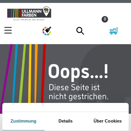
Zum
Zum
Inhalt
Navigationsmenü
0
springen
springen
Zustimmung
Details
Über Cookies