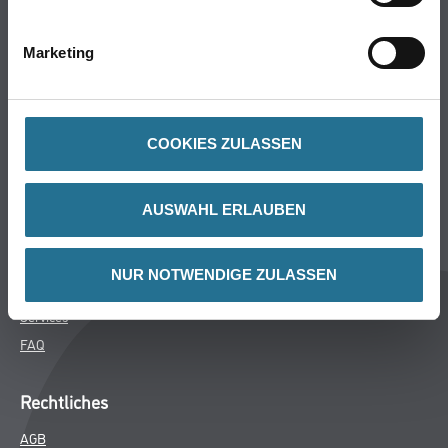
Bodenbeläge
Wand- & Deckenbeläge
Marketing
Werkzeug & Maschinen
Verbrauchsmaterialien
COOKIES ZULASSEN
Über uns
Unternehmen
AUSWAHL ERLAUBEN
MPlus
HAMSTA
NUR NOTWENDIGE ZULASSEN
Karriere
Services
FAQ
Rechtliches
AGB