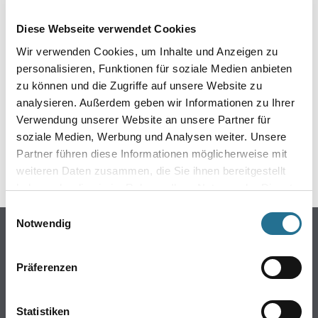
EIN KLEINER ZWISCHENFALL
Diese Webseite verwendet Cookies
IST AUFGETRETEN
Wir verwenden Cookies, um Inhalte und Anzeigen zu
personalisieren, Funktionen für soziale Medien anbieten
Keine Sorge, wir pinseln schon an der Lösung und
zu können und die Zugriffe auf unsere Website zu
werden das Problem so schnell wie möglich beheben.
analysieren. Außerdem geben wir Informationen zu Ihrer
Erkunden Sie in der Zwischenzeit unseren Online-Shop
und lassen Sie sich inspirieren.
Verwendung unserer Website an unsere Partner für
soziale Medien, Werbung und Analysen weiter. Unsere
ZURÜCK ZUM ONLINE-SHOP
Partner führen diese Informationen möglicherweise mit
weiteren Daten zusammen, die Sie ihnen bereitgestellt
haben oder die sie im Rahmen Ihrer Nutzung der Dienste
gesammelt haben.
Einwilligungsauswahl
Notwendig
Online-Shop
Farbe
Präferenzen
WDV-Systeme
Trockenbau
Statistiken
Putze- und Spachtelmassen