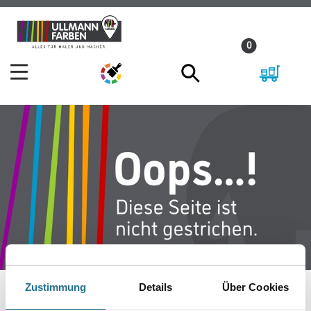
Zum
Zum
Inhalt
Navigationsmenü
0
springen
springen
Zustimmung
Details
Über Cookies