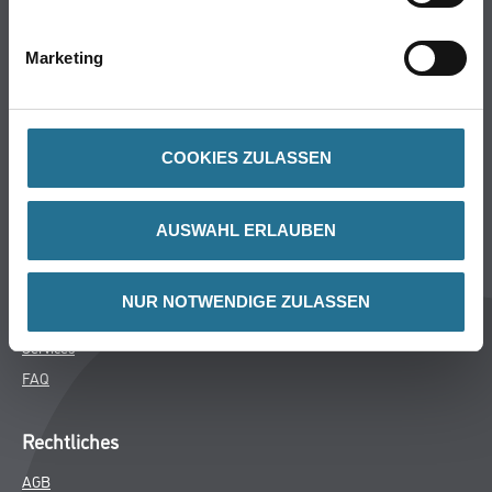
Bodenbeläge
Wand- & Deckenbeläge
Marketing
Werkzeug & Maschinen
Verbrauchsmaterialien
COOKIES ZULASSEN
Über uns
Unternehmen
AUSWAHL ERLAUBEN
MPlus
HAMSTA
NUR NOTWENDIGE ZULASSEN
Karriere
Services
FAQ
Rechtliches
AGB