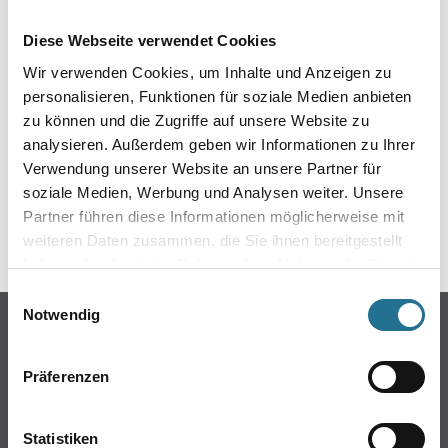
EIN KLEINER ZWISCHENFALL
Diese Webseite verwendet Cookies
IST AUFGETRETEN
Wir verwenden Cookies, um Inhalte und Anzeigen zu
personalisieren, Funktionen für soziale Medien anbieten
Keine Sorge, wir pinseln schon an der Lösung und
zu können und die Zugriffe auf unsere Website zu
werden das Problem so schnell wie möglich beheben.
analysieren. Außerdem geben wir Informationen zu Ihrer
Erkunden Sie in der Zwischenzeit unseren Online-Shop
und lassen Sie sich inspirieren.
Verwendung unserer Website an unsere Partner für
soziale Medien, Werbung und Analysen weiter. Unsere
ZURÜCK ZUM ONLINE-SHOP
Partner führen diese Informationen möglicherweise mit
weiteren Daten zusammen, die Sie ihnen bereitgestellt
haben oder die sie im Rahmen Ihrer Nutzung der Dienste
gesammelt haben.
Einwilligungsauswahl
Notwendig
Online-Shop
Farbe
Präferenzen
WDV-Systeme
Trockenbau
Statistiken
Putze- und Spachtelmassen