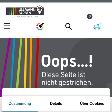
Zum
Zum
Inhalt
Navigationsmenü
0
springen
springen
Zustimmung
Details
Über Cookies