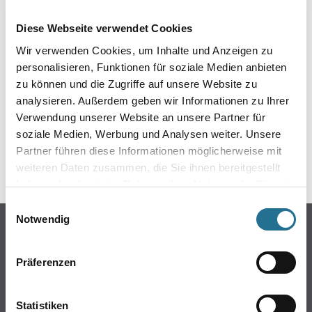
EIN KLEINER ZWISCHENFALL
Diese Webseite verwendet Cookies
IST AUFGETRETEN
Wir verwenden Cookies, um Inhalte und Anzeigen zu
personalisieren, Funktionen für soziale Medien anbieten
Keine Sorge, wir pinseln schon an der Lösung und
zu können und die Zugriffe auf unsere Website zu
werden das Problem so schnell wie möglich beheben.
analysieren. Außerdem geben wir Informationen zu Ihrer
Erkunden Sie in der Zwischenzeit unseren Online-Shop
und lassen Sie sich inspirieren.
Verwendung unserer Website an unsere Partner für
soziale Medien, Werbung und Analysen weiter. Unsere
ZURÜCK ZUM ONLINE-SHOP
Partner führen diese Informationen möglicherweise mit
weiteren Daten zusammen, die Sie ihnen bereitgestellt
haben oder die sie im Rahmen Ihrer Nutzung der Dienste
gesammelt haben.
Einwilligungsauswahl
Notwendig
Online-Shop
Farbe
Präferenzen
WDV-Systeme
Trockenbau
Statistiken
Putze- und Spachtelmassen