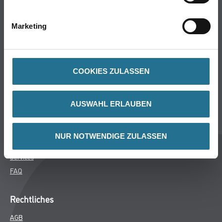
Bodenbeläge
Wand- & Deckenbeläge
Marketing
Werkzeug & Maschinen
Verbrauchsmaterialien
COOKIES ZULASSEN
Über uns
Unternehmen
AUSWAHL ERLAUBEN
MPlus
HAMSTA
NUR NOTWENDIGE ZULASSEN
Karriere
Services
FAQ
Rechtliches
AGB