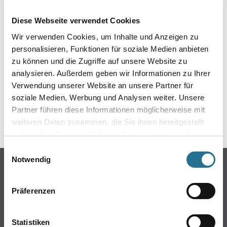
EIN KLEINER ZWISCHENFALL
Diese Webseite verwendet Cookies
IST AUFGETRETEN
Wir verwenden Cookies, um Inhalte und Anzeigen zu
personalisieren, Funktionen für soziale Medien anbieten
Keine Sorge, wir pinseln schon an der Lösung und
zu können und die Zugriffe auf unsere Website zu
werden das Problem so schnell wie möglich beheben.
analysieren. Außerdem geben wir Informationen zu Ihrer
Erkunden Sie in der Zwischenzeit unseren Online-Shop
und lassen Sie sich inspirieren.
Verwendung unserer Website an unsere Partner für
soziale Medien, Werbung und Analysen weiter. Unsere
ZURÜCK ZUM ONLINE-SHOP
Partner führen diese Informationen möglicherweise mit
weiteren Daten zusammen, die Sie ihnen bereitgestellt
haben oder die sie im Rahmen Ihrer Nutzung der Dienste
gesammelt haben.
Einwilligungsauswahl
Notwendig
Online-Shop
Farbe
Präferenzen
WDV-Systeme
Trockenbau
Statistiken
Putze- und Spachtelmassen