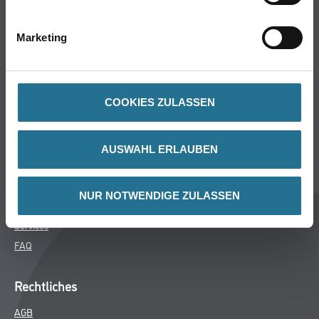
Bodenbeläge
Wand- & Deckenbeläge
Marketing
Werkzeug & Maschinen
Verbrauchsmaterialien
COOKIES ZULASSEN
Über uns
Unternehmen
AUSWAHL ERLAUBEN
MPlus
HAMSTA
NUR NOTWENDIGE ZULASSEN
Karriere
Services
FAQ
Rechtliches
AGB