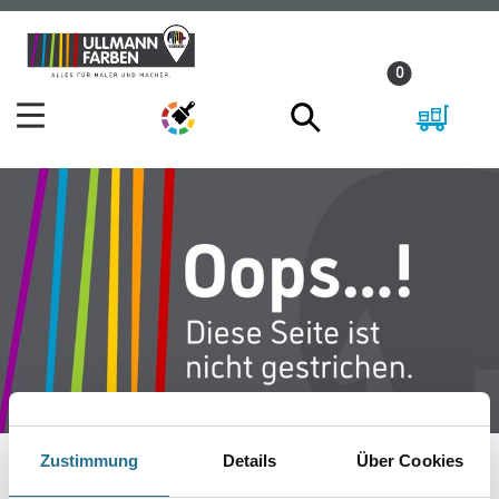
Zum
Zum
Inhalt
Navigationsmenü
0
springen
springen
Zustimmung
Details
Über Cookies