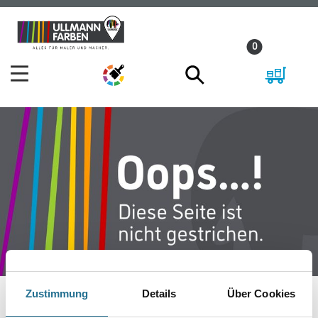
Zum
Zum
Inhalt
Navigationsmenü
0
springen
springen
Zustimmung
Details
Über Cookies