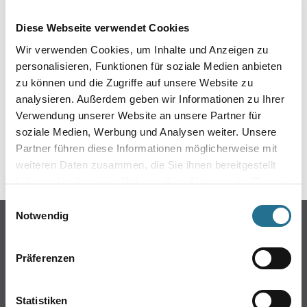
EIN KLEINER ZWISCHENFALL
Diese Webseite verwendet Cookies
IST AUFGETRETEN
Wir verwenden Cookies, um Inhalte und Anzeigen zu
personalisieren, Funktionen für soziale Medien anbieten
Keine Sorge, wir pinseln schon an der Lösung und
zu können und die Zugriffe auf unsere Website zu
werden das Problem so schnell wie möglich beheben.
analysieren. Außerdem geben wir Informationen zu Ihrer
Erkunden Sie in der Zwischenzeit unseren Online-Shop
und lassen Sie sich inspirieren.
Verwendung unserer Website an unsere Partner für
soziale Medien, Werbung und Analysen weiter. Unsere
ZURÜCK ZUM ONLINE-SHOP
Partner führen diese Informationen möglicherweise mit
weiteren Daten zusammen, die Sie ihnen bereitgestellt
haben oder die sie im Rahmen Ihrer Nutzung der Dienste
gesammelt haben.
Einwilligungsauswahl
Notwendig
Online-Shop
Farbe
Präferenzen
WDV-Systeme
Trockenbau
Statistiken
Putze- und Spachtelmassen