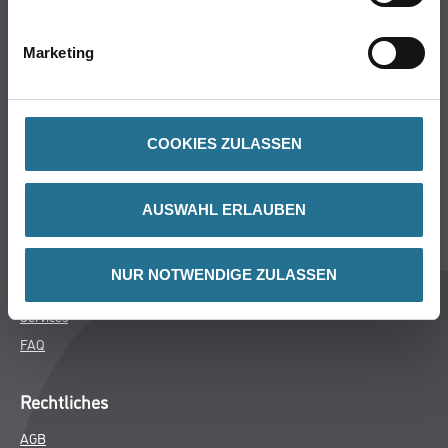
Bodenbeläge
Wand- & Deckenbeläge
Marketing
Werkzeug & Maschinen
Verbrauchsmaterialien
COOKIES ZULASSEN
Über uns
Unternehmen
AUSWAHL ERLAUBEN
MPlus
HAMSTA
NUR NOTWENDIGE ZULASSEN
Karriere
Services
FAQ
Rechtliches
AGB