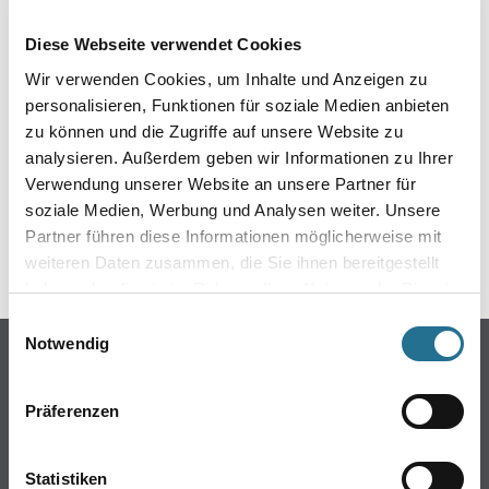
EIN KLEINER ZWISCHENFALL
Diese Webseite verwendet Cookies
IST AUFGETRETEN
Wir verwenden Cookies, um Inhalte und Anzeigen zu
personalisieren, Funktionen für soziale Medien anbieten
Keine Sorge, wir pinseln schon an der Lösung und
zu können und die Zugriffe auf unsere Website zu
werden das Problem so schnell wie möglich beheben.
analysieren. Außerdem geben wir Informationen zu Ihrer
Erkunden Sie in der Zwischenzeit unseren Online-Shop
und lassen Sie sich inspirieren.
Verwendung unserer Website an unsere Partner für
soziale Medien, Werbung und Analysen weiter. Unsere
ZURÜCK ZUM ONLINE-SHOP
Partner führen diese Informationen möglicherweise mit
weiteren Daten zusammen, die Sie ihnen bereitgestellt
haben oder die sie im Rahmen Ihrer Nutzung der Dienste
gesammelt haben.
Einwilligungsauswahl
Notwendig
Online-Shop
Farbe
Präferenzen
WDV-Systeme
Trockenbau
Statistiken
Putze- und Spachtelmassen