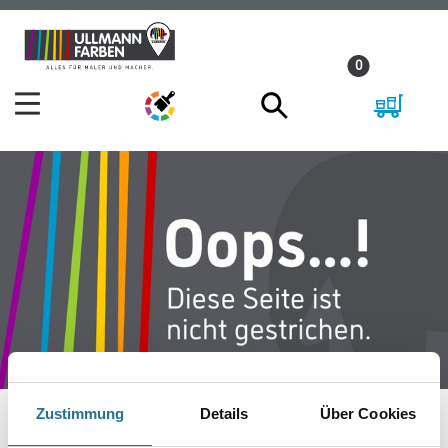
Zum
Zum
Inhalt
Navigationsmenü
0
springen
springen
Zustimmung
Details
Über Cookies