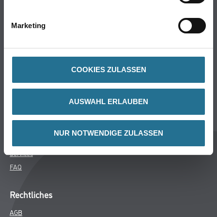
Bodenbeläge
Wand- & Deckenbeläge
Marketing
Werkzeug & Maschinen
Verbrauchsmaterialien
COOKIES ZULASSEN
Über uns
Unternehmen
AUSWAHL ERLAUBEN
MPlus
HAMSTA
NUR NOTWENDIGE ZULASSEN
Karriere
Services
FAQ
Rechtliches
AGB