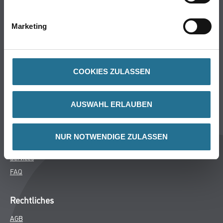
Bodenbeläge
Wand- & Deckenbeläge
Marketing
Werkzeug & Maschinen
Verbrauchsmaterialien
COOKIES ZULASSEN
Über uns
Unternehmen
AUSWAHL ERLAUBEN
MPlus
HAMSTA
NUR NOTWENDIGE ZULASSEN
Karriere
Services
FAQ
Rechtliches
AGB