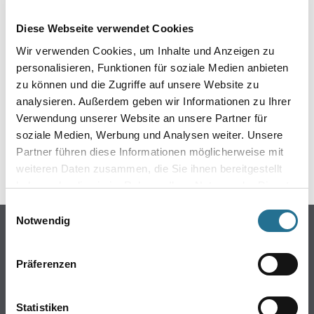
EIN KLEINER ZWISCHENFALL
Diese Webseite verwendet Cookies
IST AUFGETRETEN
Wir verwenden Cookies, um Inhalte und Anzeigen zu
personalisieren, Funktionen für soziale Medien anbieten
Keine Sorge, wir pinseln schon an der Lösung und
zu können und die Zugriffe auf unsere Website zu
werden das Problem so schnell wie möglich beheben.
analysieren. Außerdem geben wir Informationen zu Ihrer
Erkunden Sie in der Zwischenzeit unseren Online-Shop
und lassen Sie sich inspirieren.
Verwendung unserer Website an unsere Partner für
soziale Medien, Werbung und Analysen weiter. Unsere
ZURÜCK ZUM ONLINE-SHOP
Partner führen diese Informationen möglicherweise mit
weiteren Daten zusammen, die Sie ihnen bereitgestellt
haben oder die sie im Rahmen Ihrer Nutzung der Dienste
gesammelt haben.
Einwilligungsauswahl
Notwendig
Online-Shop
Farbe
Präferenzen
WDV-Systeme
Trockenbau
Statistiken
Putze- und Spachtelmassen