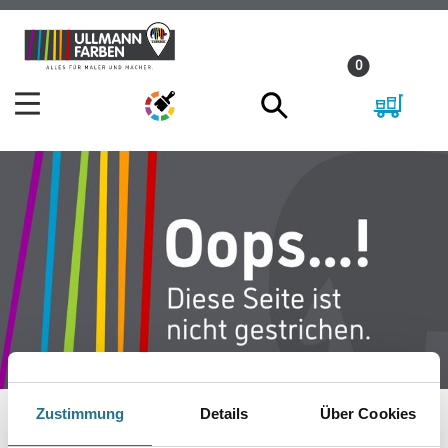
Zum
Zum
Inhalt
Navigationsmenü
0
springen
springen
Zustimmung
Details
Über Cookies