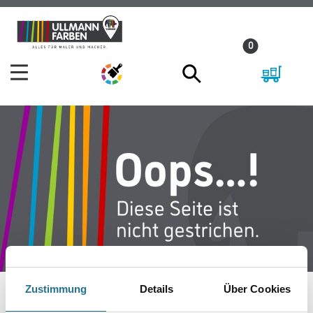
Zum
Zum
Inhalt
Navigationsmenü
0
springen
springen
Zustimmung
Details
Über Cookies