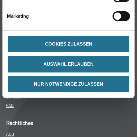
Bodenbeläge
Wand- & Deckenbeläge
Marketing
Werkzeug & Maschinen
Verbrauchsmaterialien
COOKIES ZULASSEN
Über uns
Unternehmen
AUSWAHL ERLAUBEN
MPlus
HAMSTA
NUR NOTWENDIGE ZULASSEN
Karriere
Services
FAQ
Rechtliches
AGB