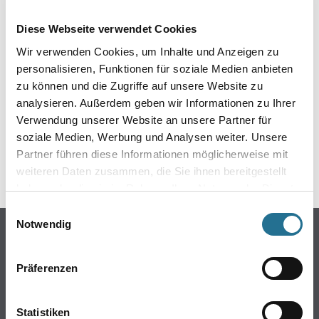
EIN KLEINER ZWISCHENFALL
Diese Webseite verwendet Cookies
IST AUFGETRETEN
Wir verwenden Cookies, um Inhalte und Anzeigen zu
personalisieren, Funktionen für soziale Medien anbieten
Keine Sorge, wir pinseln schon an der Lösung und
zu können und die Zugriffe auf unsere Website zu
werden das Problem so schnell wie möglich beheben.
analysieren. Außerdem geben wir Informationen zu Ihrer
Erkunden Sie in der Zwischenzeit unseren Online-Shop
und lassen Sie sich inspirieren.
Verwendung unserer Website an unsere Partner für
soziale Medien, Werbung und Analysen weiter. Unsere
ZURÜCK ZUM ONLINE-SHOP
Partner führen diese Informationen möglicherweise mit
weiteren Daten zusammen, die Sie ihnen bereitgestellt
haben oder die sie im Rahmen Ihrer Nutzung der Dienste
gesammelt haben.
Einwilligungsauswahl
Notwendig
Online-Shop
Farbe
Präferenzen
WDV-Systeme
Trockenbau
Statistiken
Putze- und Spachtelmassen