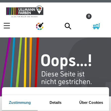
Zum
Zum
Inhalt
Navigationsmenü
0
springen
springen
Zustimmung
Details
Über Cookies