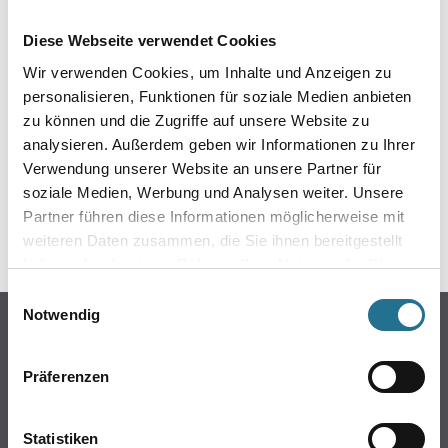
EIN KLEINER ZWISCHENFALL
Diese Webseite verwendet Cookies
IST AUFGETRETEN
Wir verwenden Cookies, um Inhalte und Anzeigen zu
personalisieren, Funktionen für soziale Medien anbieten
Keine Sorge, wir pinseln schon an der Lösung und
zu können und die Zugriffe auf unsere Website zu
werden das Problem so schnell wie möglich beheben.
analysieren. Außerdem geben wir Informationen zu Ihrer
Erkunden Sie in der Zwischenzeit unseren Online-Shop
und lassen Sie sich inspirieren.
Verwendung unserer Website an unsere Partner für
soziale Medien, Werbung und Analysen weiter. Unsere
ZURÜCK ZUM ONLINE-SHOP
Partner führen diese Informationen möglicherweise mit
weiteren Daten zusammen, die Sie ihnen bereitgestellt
haben oder die sie im Rahmen Ihrer Nutzung der Dienste
gesammelt haben.
Einwilligungsauswahl
Notwendig
Online-Shop
Farbe
Präferenzen
WDV-Systeme
Trockenbau
Statistiken
Putze- und Spachtelmassen