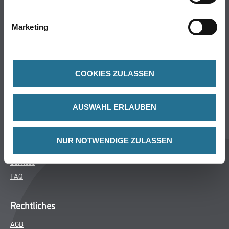
Bodenbeläge
Wand- & Deckenbeläge
Marketing
Werkzeug & Maschinen
Verbrauchsmaterialien
COOKIES ZULASSEN
Über uns
Unternehmen
AUSWAHL ERLAUBEN
MPlus
HAMSTA
NUR NOTWENDIGE ZULASSEN
Karriere
Services
FAQ
Rechtliches
AGB