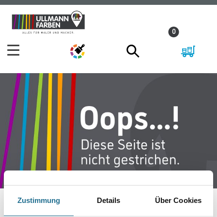
Zum
Zum
Inhalt
Navigationsmenü
0
springen
springen
Zustimmung
Details
Über Cookies