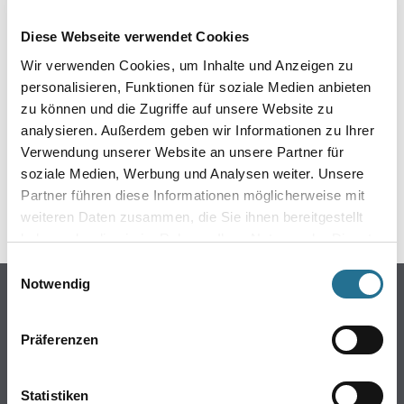
EIN KLEINER ZWISCHENFALL
Diese Webseite verwendet Cookies
IST AUFGETRETEN
Wir verwenden Cookies, um Inhalte und Anzeigen zu
personalisieren, Funktionen für soziale Medien anbieten
Keine Sorge, wir pinseln schon an der Lösung und
zu können und die Zugriffe auf unsere Website zu
werden das Problem so schnell wie möglich beheben.
analysieren. Außerdem geben wir Informationen zu Ihrer
Erkunden Sie in der Zwischenzeit unseren Online-Shop
und lassen Sie sich inspirieren.
Verwendung unserer Website an unsere Partner für
soziale Medien, Werbung und Analysen weiter. Unsere
ZURÜCK ZUM ONLINE-SHOP
Partner führen diese Informationen möglicherweise mit
weiteren Daten zusammen, die Sie ihnen bereitgestellt
haben oder die sie im Rahmen Ihrer Nutzung der Dienste
gesammelt haben.
Einwilligungsauswahl
Notwendig
Online-Shop
Farbe
Präferenzen
WDV-Systeme
Trockenbau
Statistiken
Putze- und Spachtelmassen