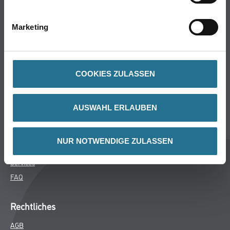
Bodenbeläge
Wand- & Deckenbeläge
Marketing
Werkzeug & Maschinen
Verbrauchsmaterialien
COOKIES ZULASSEN
Über uns
Unternehmen
AUSWAHL ERLAUBEN
MPlus
HAMSTA
NUR NOTWENDIGE ZULASSEN
Karriere
Services
FAQ
Rechtliches
AGB