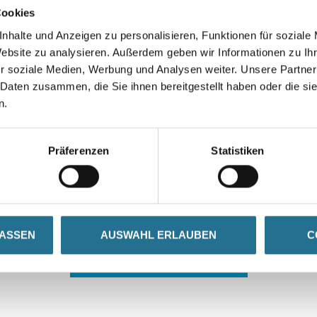
Cookies
nhalte und Anzeigen zu personalisieren, Funktionen für soziale
Website zu analysieren. Außerdem geben wir Informationen zu I
r soziale Medien, Werbung und Analysen weiter. Unsere Partner
 Daten zusammen, die Sie ihnen bereitgestellt haben oder die s
n.
 ZWISCHENFALL IST
Präferenzen
Statistiken
seln schon an der Lösung und werden das Problem so schnell
in der Zwischenzeit unseren Online-Shop und lassen Sie sic
LASSEN
AUSWAHL ERLAUBEN
C
ZURÜCK ZUM ONLINE-SHOP