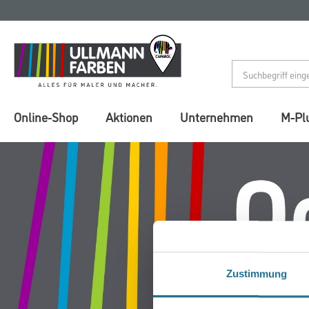
Zum
Zum
Inhalt
Navigationsmenü
springen
springen
Online-Shop
Aktionen
Unternehmen
M-Pl
Zustimmung