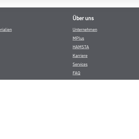
Über uns
rialien
Unternehmen
MPlus
HAMSTA
Karriere
Services
FAQ
© Copyright CMS Dienstleistungs-Gesellschaft
GEWERBLICHE KUNDEN. ALLE ANGEGEBENEN PREISE SIND ZZGL. GESETZL