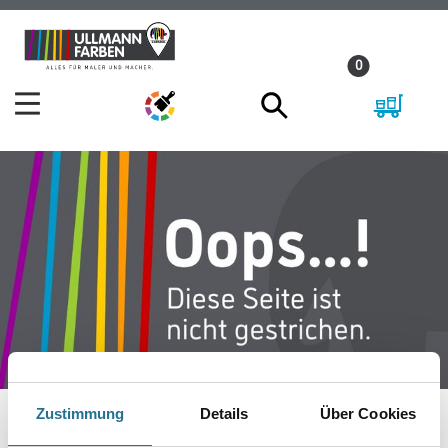
Zum
Zum
Inhalt
Navigationsmenü
0
springen
springen
Zustimmung
Details
Über Cookies