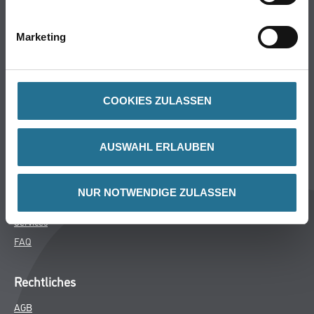
Bodenbeläge
Wand- & Deckenbeläge
Marketing
Werkzeug & Maschinen
Verbrauchsmaterialien
COOKIES ZULASSEN
Über uns
Unternehmen
AUSWAHL ERLAUBEN
MPlus
HAMSTA
NUR NOTWENDIGE ZULASSEN
Karriere
Services
FAQ
Rechtliches
AGB