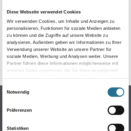
EIN KLEINER ZWISCHENFALL
Diese Webseite verwendet Cookies
IST AUFGETRETEN
Wir verwenden Cookies, um Inhalte und Anzeigen zu
personalisieren, Funktionen für soziale Medien anbieten
Keine Sorge, wir pinseln schon an der Lösung und
zu können und die Zugriffe auf unsere Website zu
werden das Problem so schnell wie möglich beheben.
analysieren. Außerdem geben wir Informationen zu Ihrer
Erkunden Sie in der Zwischenzeit unseren Online-Shop
und lassen Sie sich inspirieren.
Verwendung unserer Website an unsere Partner für
soziale Medien, Werbung und Analysen weiter. Unsere
ZURÜCK ZUM ONLINE-SHOP
Partner führen diese Informationen möglicherweise mit
weiteren Daten zusammen, die Sie ihnen bereitgestellt
haben oder die sie im Rahmen Ihrer Nutzung der Dienste
gesammelt haben.
Einwilligungsauswahl
Notwendig
Online-Shop
Farbe
Präferenzen
WDV-Systeme
Trockenbau
Statistiken
Putze- und Spachtelmassen