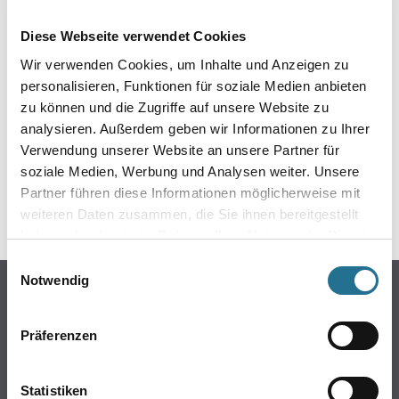
EIN KLEINER ZWISCHENFALL
Diese Webseite verwendet Cookies
IST AUFGETRETEN
Wir verwenden Cookies, um Inhalte und Anzeigen zu
personalisieren, Funktionen für soziale Medien anbieten
Keine Sorge, wir pinseln schon an der Lösung und
zu können und die Zugriffe auf unsere Website zu
werden das Problem so schnell wie möglich beheben.
analysieren. Außerdem geben wir Informationen zu Ihrer
Erkunden Sie in der Zwischenzeit unseren Online-Shop
und lassen Sie sich inspirieren.
Verwendung unserer Website an unsere Partner für
soziale Medien, Werbung und Analysen weiter. Unsere
ZURÜCK ZUM ONLINE-SHOP
Partner führen diese Informationen möglicherweise mit
weiteren Daten zusammen, die Sie ihnen bereitgestellt
haben oder die sie im Rahmen Ihrer Nutzung der Dienste
gesammelt haben.
Einwilligungsauswahl
Notwendig
Online-Shop
Farbe
Präferenzen
WDV-Systeme
Trockenbau
Statistiken
Putze- und Spachtelmassen