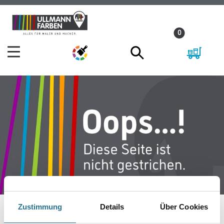
Zum
Zum
Inhalt
Navigationsmenü
0
springen
springen
Zustimmung
Details
Über Cookies