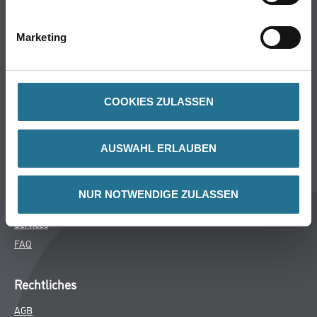
Bodenbeläge
Wand- & Deckenbeläge
Marketing
Werkzeug & Maschinen
Verbrauchsmaterialien
COOKIES ZULASSEN
Über uns
Unternehmen
AUSWAHL ERLAUBEN
MPlus
HAMSTA
NUR NOTWENDIGE ZULASSEN
Karriere
Services
FAQ
Rechtliches
AGB