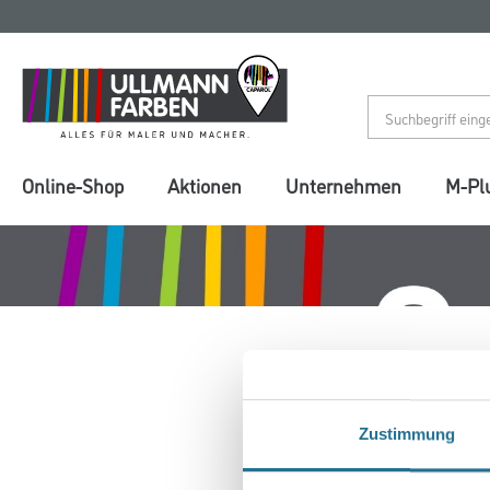
Zum
Zum
Inhalt
Navigationsmenü
springen
springen
Online-Shop
Aktionen
Unternehmen
M-Pl
Zustimmung