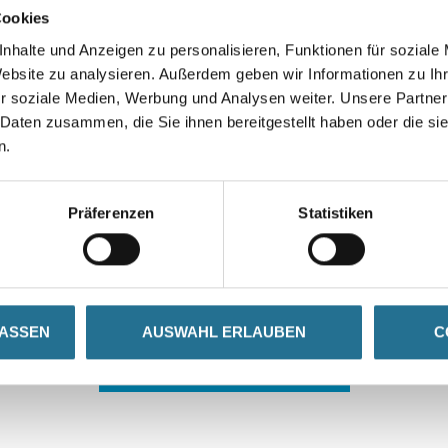
Cookies
nhalte und Anzeigen zu personalisieren, Funktionen für soziale
Website zu analysieren. Außerdem geben wir Informationen zu I
r soziale Medien, Werbung und Analysen weiter. Unsere Partner
 Daten zusammen, die Sie ihnen bereitgestellt haben oder die s
n.
 ZWISCHENFALL IST
Präferenzen
Statistiken
seln schon an der Lösung und werden das Problem so schnell
in der Zwischenzeit unseren Online-Shop und lassen Sie sic
LASSEN
AUSWAHL ERLAUBEN
C
ZURÜCK ZUM ONLINE-SHOP