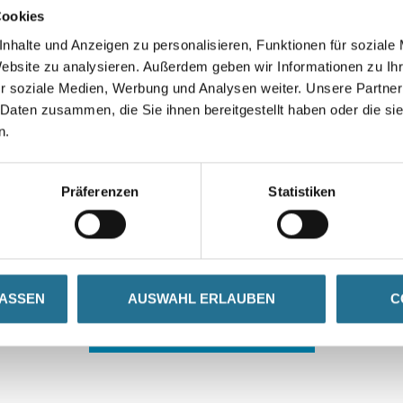
Cookies
nhalte und Anzeigen zu personalisieren, Funktionen für soziale
Website zu analysieren. Außerdem geben wir Informationen zu I
r soziale Medien, Werbung und Analysen weiter. Unsere Partner
 Daten zusammen, die Sie ihnen bereitgestellt haben oder die s
n.
 ZWISCHENFALL IST
Präferenzen
Statistiken
seln schon an der Lösung und werden das Problem so schnell
in der Zwischenzeit unseren Online-Shop und lassen Sie sic
LASSEN
AUSWAHL ERLAUBEN
C
ZURÜCK ZUM ONLINE-SHOP