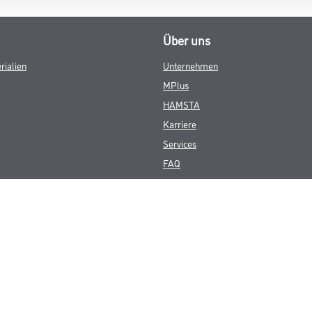
Über uns
rialien
Unternehmen
MPlus
HAMSTA
Karriere
Services
FAQ
© Copyright CMS Dienstleistungs-Gesellschaft
GEWERBLICHE KUNDEN. ALLE ANGEGEBENEN PREISE SIND ZZGL. GESETZL