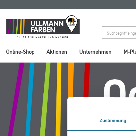
Zum
Zum
Inhalt
Navigationsmenü
springen
springen
Online-Shop
Aktionen
Unternehmen
M-Pl
Zustimmung