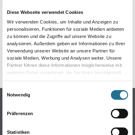
EIN KLEINER ZWISCHENFALL
Diese Webseite verwendet Cookies
IST AUFGETRETEN
Wir verwenden Cookies, um Inhalte und Anzeigen zu
personalisieren, Funktionen für soziale Medien anbieten
Keine Sorge, wir pinseln schon an der Lösung und
zu können und die Zugriffe auf unsere Website zu
werden das Problem so schnell wie möglich beheben.
analysieren. Außerdem geben wir Informationen zu Ihrer
Erkunden Sie in der Zwischenzeit unseren Online-Shop
und lassen Sie sich inspirieren.
Verwendung unserer Website an unsere Partner für
soziale Medien, Werbung und Analysen weiter. Unsere
ZURÜCK ZUM ONLINE-SHOP
Partner führen diese Informationen möglicherweise mit
weiteren Daten zusammen, die Sie ihnen bereitgestellt
haben oder die sie im Rahmen Ihrer Nutzung der Dienste
gesammelt haben.
Einwilligungsauswahl
Notwendig
Online-Shop
Farbe
Präferenzen
WDV-Systeme
Trockenbau
Statistiken
Putze- und Spachtelmassen