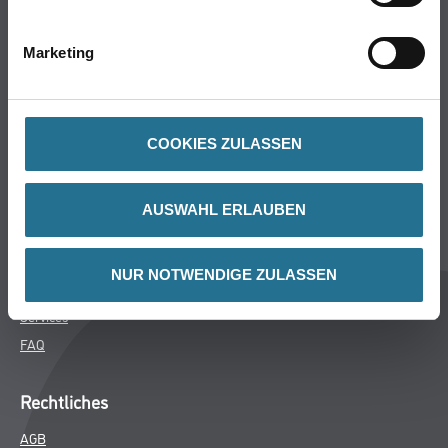
Bodenbeläge
Wand- & Deckenbeläge
Marketing
Werkzeug & Maschinen
Verbrauchsmaterialien
COOKIES ZULASSEN
Über uns
Unternehmen
AUSWAHL ERLAUBEN
MPlus
HAMSTA
NUR NOTWENDIGE ZULASSEN
Karriere
Services
FAQ
Rechtliches
AGB