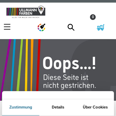
Zum
Zum
Inhalt
Navigationsmenü
0
springen
springen
Zustimmung
Details
Über Cookies