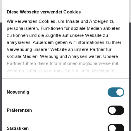
Diese Webseite verwendet Cookies
Wir verwenden Cookies, um Inhalte und Anzeigen zu
personalisieren, Funktionen für soziale Medien anbieten
Online-Shop
zu können und die Zugriffe auf unsere Website zu
analysieren. Außerdem geben wir Informationen zu Ihrer
Farbe
Verwendung unserer Website an unsere Partner für
WDV-Systeme
soziale Medien, Werbung und Analysen weiter. Unsere
Trockenbau
Partner führen diese Informationen möglicherweise mit
Putze- und Spachtelmassen
weiteren Daten zusammen, die Sie ihnen bereitgestellt
Bodenbeläge
haben oder die sie im Rahmen Ihrer Nutzung der Dienste
Wand- & Deckenbeläge
gesammelt haben.
Einwilligungsauswahl
Werkzeug & Maschinen
Notwendig
Verbrauchsmaterialien
Präferenzen
Über uns
Unternehmen
Statistiken