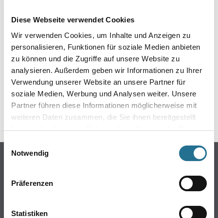
EIN KLEINER ZWISCHENFALL
Diese Webseite verwendet Cookies
IST AUFGETRETEN
Wir verwenden Cookies, um Inhalte und Anzeigen zu
personalisieren, Funktionen für soziale Medien anbieten
Keine Sorge, wir pinseln schon an der Lösung und
zu können und die Zugriffe auf unsere Website zu
werden das Problem so schnell wie möglich beheben.
analysieren. Außerdem geben wir Informationen zu Ihrer
Erkunden Sie in der Zwischenzeit unseren Online-Shop
und lassen Sie sich inspirieren.
Verwendung unserer Website an unsere Partner für
soziale Medien, Werbung und Analysen weiter. Unsere
ZURÜCK ZUM ONLINE-SHOP
Partner führen diese Informationen möglicherweise mit
weiteren Daten zusammen, die Sie ihnen bereitgestellt
haben oder die sie im Rahmen Ihrer Nutzung der Dienste
gesammelt haben.
Einwilligungsauswahl
Notwendig
Online-Shop
Farbe
Präferenzen
WDV-Systeme
Trockenbau
Statistiken
Putze- und Spachtelmassen