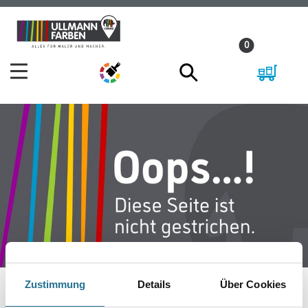
Zum
Zum
Inhalt
Navigationsmenü
0
springen
springen
Zustimmung
Details
Über Cookies