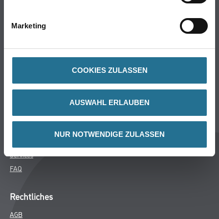
Bodenbeläge
Wand- & Deckenbeläge
Marketing
Werkzeug & Maschinen
Verbrauchsmaterialien
COOKIES ZULASSEN
Über uns
Unternehmen
AUSWAHL ERLAUBEN
MPlus
HAMSTA
NUR NOTWENDIGE ZULASSEN
Karriere
Services
FAQ
Rechtliches
AGB