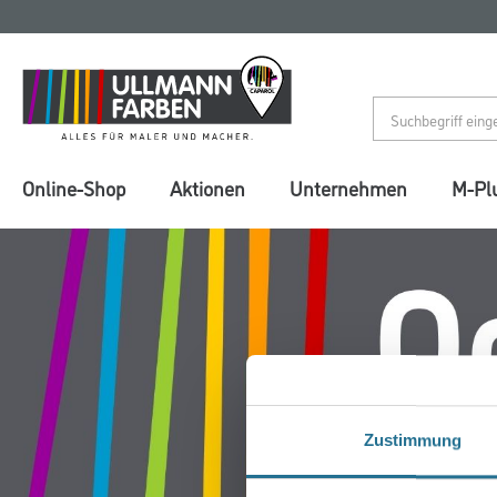
Zum
Zum
Inhalt
Navigationsmenü
springen
springen
Online-Shop
Aktionen
Unternehmen
M-Pl
Zustimmung