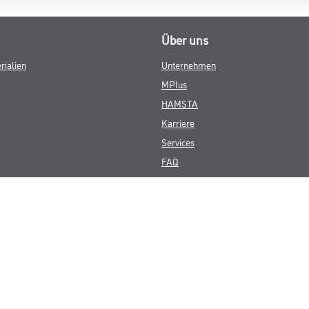
Über uns
rialien
Unternehmen
MPlus
HAMSTA
Karriere
Services
FAQ
© Copyright CMS Dienstleistungs-Gesellschaft
GEWERBLICHE KUNDEN. ALLE ANGEGEBENEN PREISE SIND ZZGL. GESETZL