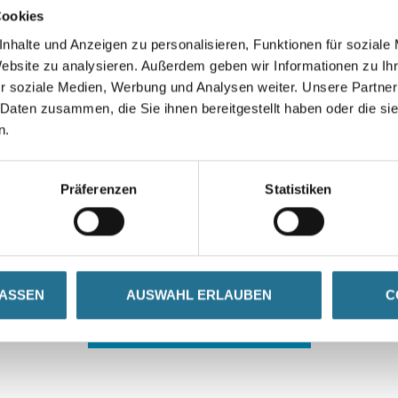
Cookies
nhalte und Anzeigen zu personalisieren, Funktionen für soziale
Website zu analysieren. Außerdem geben wir Informationen zu I
r soziale Medien, Werbung und Analysen weiter. Unsere Partner
 Daten zusammen, die Sie ihnen bereitgestellt haben oder die s
n.
 ZWISCHENFALL IST
Präferenzen
Statistiken
seln schon an der Lösung und werden das Problem so schnell
in der Zwischenzeit unseren Online-Shop und lassen Sie sic
LASSEN
AUSWAHL ERLAUBEN
C
ZURÜCK ZUM ONLINE-SHOP