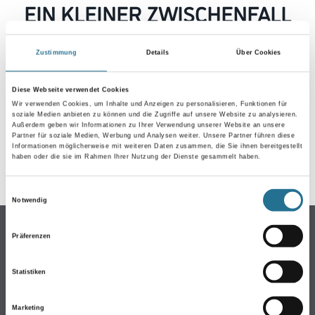
EIN KLEINER ZWISCHENFALL
IST AUFGETRETEN
Zustimmung
Details
Über Cookies
Keine Sorge, wir pinseln schon an der Lösung und
werden das Problem so schnell wie möglich beheben.
Diese Webseite verwendet Cookies
Erkunden Sie in der Zwischenzeit unseren Online-Shop
Wir verwenden Cookies, um Inhalte und Anzeigen zu personalisieren, Funktionen für
soziale Medien anbieten zu können und die Zugriffe auf unsere Website zu analysieren.
und lassen Sie sich inspirieren.
Außerdem geben wir Informationen zu Ihrer Verwendung unserer Website an unsere
Partner für soziale Medien, Werbung und Analysen weiter. Unsere Partner führen diese
ZURÜCK ZUM ONLINE-SHOP
Informationen möglicherweise mit weiteren Daten zusammen, die Sie ihnen bereitgestellt
haben oder die sie im Rahmen Ihrer Nutzung der Dienste gesammelt haben.
Einwilligungsauswahl
Notwendig
Online-Shop
Präferenzen
Farbe
WDV-Systeme
Statistiken
Trockenbau
Marketing
Putze- und Spachtelmassen