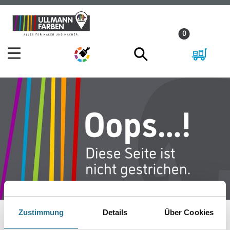
Zum
Zum
Inhalt
Navigationsmenü
0
springen
springen
Zustimmung
Details
Über Cookies