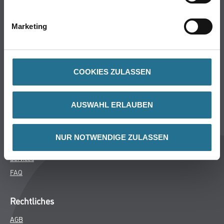
Bodenbeläge
Wand- & Deckenbeläge
Marketing
Werkzeug & Maschinen
Verbrauchsmaterialien
COOKIES ZULASSEN
Über uns
Unternehmen
AUSWAHL ERLAUBEN
MPlus
HAMSTA
NUR NOTWENDIGE ZULASSEN
Karriere
Services
FAQ
Rechtliches
AGB