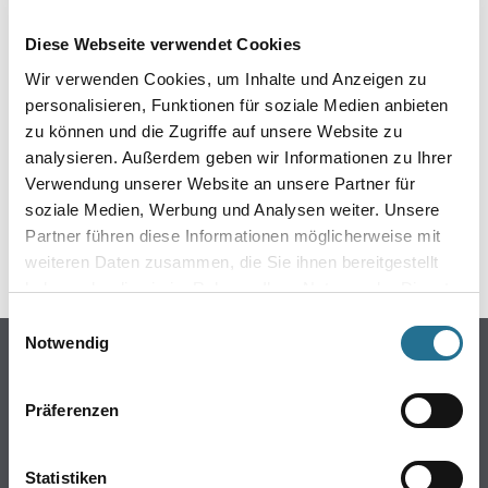
EIN KLEINER ZWISCHENFALL
Diese Webseite verwendet Cookies
IST AUFGETRETEN
Wir verwenden Cookies, um Inhalte und Anzeigen zu
personalisieren, Funktionen für soziale Medien anbieten
Keine Sorge, wir pinseln schon an der Lösung und
zu können und die Zugriffe auf unsere Website zu
werden das Problem so schnell wie möglich beheben.
analysieren. Außerdem geben wir Informationen zu Ihrer
Erkunden Sie in der Zwischenzeit unseren Online-Shop
und lassen Sie sich inspirieren.
Verwendung unserer Website an unsere Partner für
soziale Medien, Werbung und Analysen weiter. Unsere
ZURÜCK ZUM ONLINE-SHOP
Partner führen diese Informationen möglicherweise mit
weiteren Daten zusammen, die Sie ihnen bereitgestellt
haben oder die sie im Rahmen Ihrer Nutzung der Dienste
gesammelt haben.
Einwilligungsauswahl
Notwendig
Online-Shop
Farbe
Präferenzen
WDV-Systeme
Trockenbau
Statistiken
Putze- und Spachtelmassen