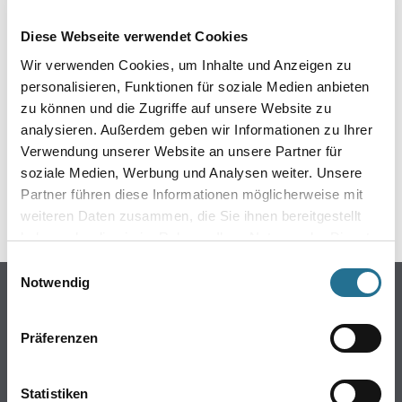
EIN KLEINER ZWISCHENFALL
Diese Webseite verwendet Cookies
IST AUFGETRETEN
Wir verwenden Cookies, um Inhalte und Anzeigen zu
personalisieren, Funktionen für soziale Medien anbieten
Keine Sorge, wir pinseln schon an der Lösung und
zu können und die Zugriffe auf unsere Website zu
werden das Problem so schnell wie möglich beheben.
analysieren. Außerdem geben wir Informationen zu Ihrer
Erkunden Sie in der Zwischenzeit unseren Online-Shop
und lassen Sie sich inspirieren.
Verwendung unserer Website an unsere Partner für
soziale Medien, Werbung und Analysen weiter. Unsere
ZURÜCK ZUM ONLINE-SHOP
Partner führen diese Informationen möglicherweise mit
weiteren Daten zusammen, die Sie ihnen bereitgestellt
haben oder die sie im Rahmen Ihrer Nutzung der Dienste
gesammelt haben.
Einwilligungsauswahl
Notwendig
Online-Shop
Farbe
Präferenzen
WDV-Systeme
Trockenbau
Statistiken
Putze- und Spachtelmassen