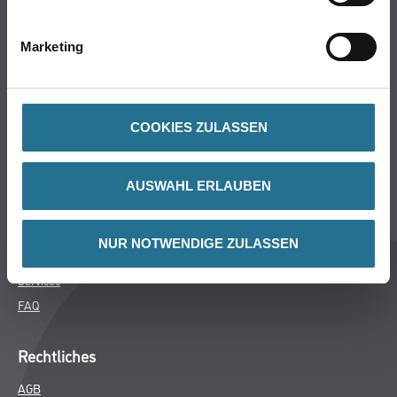
Bodenbeläge
Wand- & Deckenbeläge
Marketing
Werkzeug & Maschinen
Verbrauchsmaterialien
COOKIES ZULASSEN
Über uns
Unternehmen
AUSWAHL ERLAUBEN
MPlus
HAMSTA
NUR NOTWENDIGE ZULASSEN
Karriere
Services
FAQ
Rechtliches
AGB