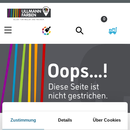
Zum
Zum
Inhalt
Navigationsmenü
0
springen
springen
Zustimmung
Details
Über Cookies