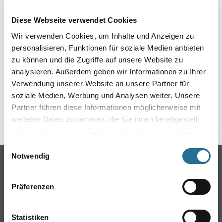
EIN KLEINER ZWISCHENFALL
Diese Webseite verwendet Cookies
IST AUFGETRETEN
Wir verwenden Cookies, um Inhalte und Anzeigen zu
personalisieren, Funktionen für soziale Medien anbieten
Keine Sorge, wir pinseln schon an der Lösung und
zu können und die Zugriffe auf unsere Website zu
werden das Problem so schnell wie möglich beheben.
analysieren. Außerdem geben wir Informationen zu Ihrer
Erkunden Sie in der Zwischenzeit unseren Online-Shop
und lassen Sie sich inspirieren.
Verwendung unserer Website an unsere Partner für
soziale Medien, Werbung und Analysen weiter. Unsere
ZURÜCK ZUM ONLINE-SHOP
Partner führen diese Informationen möglicherweise mit
weiteren Daten zusammen, die Sie ihnen bereitgestellt
haben oder die sie im Rahmen Ihrer Nutzung der Dienste
gesammelt haben.
Einwilligungsauswahl
Notwendig
Online-Shop
Farbe
Präferenzen
WDV-Systeme
Trockenbau
Statistiken
Putze- und Spachtelmassen