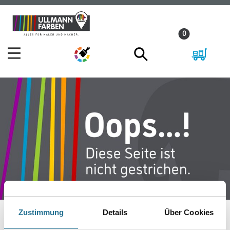
Zum
Zum
Inhalt
Navigationsmenü
0
springen
springen
Zustimmung
Details
Über Cookies