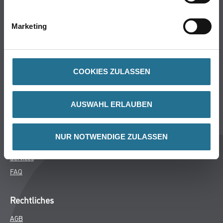
Bodenbeläge
Wand- & Deckenbeläge
Marketing
Werkzeug & Maschinen
Verbrauchsmaterialien
COOKIES ZULASSEN
Über uns
Unternehmen
AUSWAHL ERLAUBEN
MPlus
HAMSTA
NUR NOTWENDIGE ZULASSEN
Karriere
Services
FAQ
Rechtliches
AGB