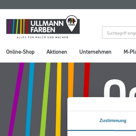
Zum
Zum
Inhalt
Navigationsmenü
springen
springen
Online-Shop
Aktionen
Unternehmen
M-Pl
Zustimmung