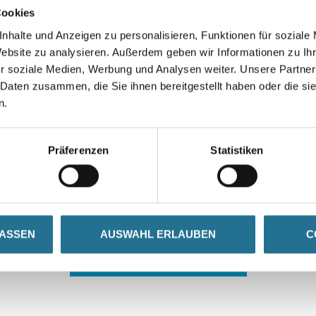
Cookies
nhalte und Anzeigen zu personalisieren, Funktionen für soziale
Website zu analysieren. Außerdem geben wir Informationen zu I
r soziale Medien, Werbung und Analysen weiter. Unsere Partner
 Daten zusammen, die Sie ihnen bereitgestellt haben oder die s
n.
 ZWISCHENFALL IST
Präferenzen
Statistiken
seln schon an der Lösung und werden das Problem so schnell
in der Zwischenzeit unseren Online-Shop und lassen Sie sic
LASSEN
AUSWAHL ERLAUBEN
C
ZURÜCK ZUM ONLINE-SHOP