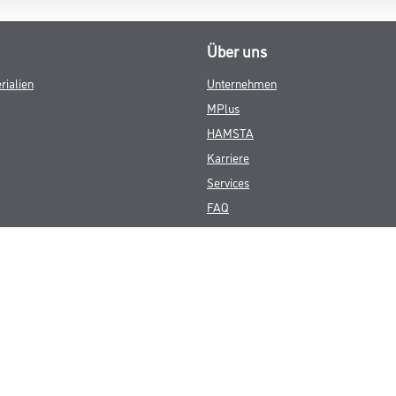
Über uns
rialien
Unternehmen
MPlus
HAMSTA
Karriere
Services
FAQ
© Copyright CMS Dienstleistungs-Gesellschaft
GEWERBLICHE KUNDEN. ALLE ANGEGEBENEN PREISE SIND ZZGL. GESETZL