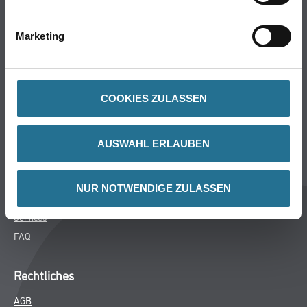
Bodenbeläge
Wand- & Deckenbeläge
Marketing
Werkzeug & Maschinen
Verbrauchsmaterialien
COOKIES ZULASSEN
Über uns
Unternehmen
AUSWAHL ERLAUBEN
MPlus
HAMSTA
NUR NOTWENDIGE ZULASSEN
Karriere
Services
FAQ
Rechtliches
AGB