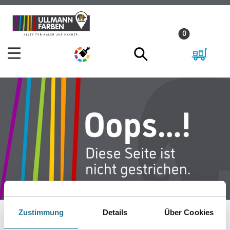
Zum
Zum
Inhalt
Navigationsmenü
0
springen
springen
Zustimmung
Details
Über Cookies