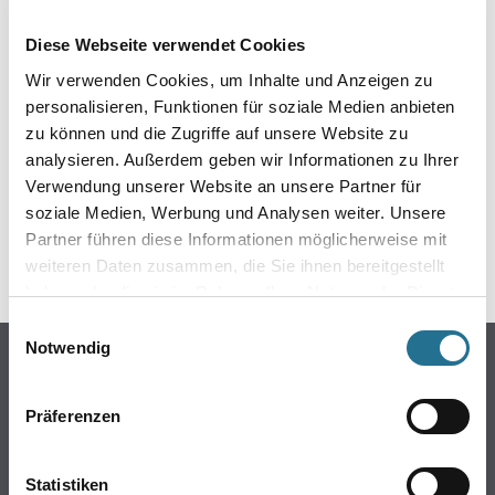
EIN KLEINER ZWISCHENFALL
Diese Webseite verwendet Cookies
IST AUFGETRETEN
Wir verwenden Cookies, um Inhalte und Anzeigen zu
personalisieren, Funktionen für soziale Medien anbieten
Keine Sorge, wir pinseln schon an der Lösung und
zu können und die Zugriffe auf unsere Website zu
werden das Problem so schnell wie möglich beheben.
analysieren. Außerdem geben wir Informationen zu Ihrer
Erkunden Sie in der Zwischenzeit unseren Online-Shop
und lassen Sie sich inspirieren.
Verwendung unserer Website an unsere Partner für
soziale Medien, Werbung und Analysen weiter. Unsere
ZURÜCK ZUM ONLINE-SHOP
Partner führen diese Informationen möglicherweise mit
weiteren Daten zusammen, die Sie ihnen bereitgestellt
haben oder die sie im Rahmen Ihrer Nutzung der Dienste
gesammelt haben.
Einwilligungsauswahl
Notwendig
Online-Shop
Farbe
Präferenzen
WDV-Systeme
Trockenbau
Statistiken
Putze- und Spachtelmassen