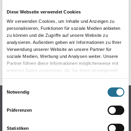
EIN KLEINER ZWISCHENFALL
Diese Webseite verwendet Cookies
IST AUFGETRETEN
Wir verwenden Cookies, um Inhalte und Anzeigen zu
personalisieren, Funktionen für soziale Medien anbieten
Keine Sorge, wir pinseln schon an der Lösung und
zu können und die Zugriffe auf unsere Website zu
werden das Problem so schnell wie möglich beheben.
analysieren. Außerdem geben wir Informationen zu Ihrer
Erkunden Sie in der Zwischenzeit unseren Online-Shop
und lassen Sie sich inspirieren.
Verwendung unserer Website an unsere Partner für
soziale Medien, Werbung und Analysen weiter. Unsere
ZURÜCK ZUM ONLINE-SHOP
Partner führen diese Informationen möglicherweise mit
weiteren Daten zusammen, die Sie ihnen bereitgestellt
haben oder die sie im Rahmen Ihrer Nutzung der Dienste
gesammelt haben.
Einwilligungsauswahl
Notwendig
Online-Shop
Farbe
Präferenzen
WDV-Systeme
Trockenbau
Statistiken
Putze- und Spachtelmassen