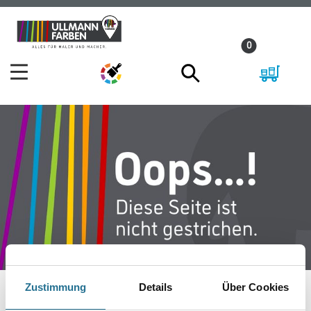
Zum
Zum
Inhalt
Navigationsmenü
0
springen
springen
Zustimmung
Details
Über Cookies