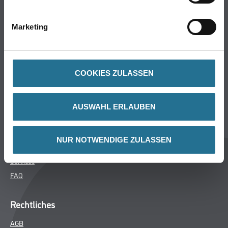
Bodenbeläge
Wand- & Deckenbeläge
Marketing
Werkzeug & Maschinen
Verbrauchsmaterialien
COOKIES ZULASSEN
Über uns
Unternehmen
AUSWAHL ERLAUBEN
MPlus
HAMSTA
NUR NOTWENDIGE ZULASSEN
Karriere
Services
FAQ
Rechtliches
AGB