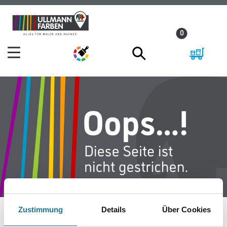
Zum
Zum
Inhalt
Navigationsmenü
0
springen
springen
Zustimmung
Details
Über Cookies