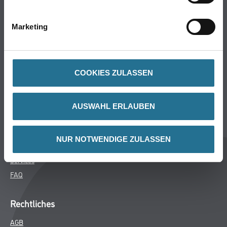
Bodenbeläge
Wand- & Deckenbeläge
Marketing
Werkzeug & Maschinen
Verbrauchsmaterialien
COOKIES ZULASSEN
Über uns
Unternehmen
AUSWAHL ERLAUBEN
MPlus
HAMSTA
NUR NOTWENDIGE ZULASSEN
Karriere
Services
FAQ
Rechtliches
AGB