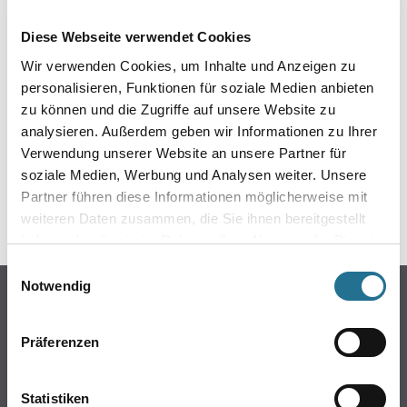
EIN KLEINER ZWISCHENFALL
Diese Webseite verwendet Cookies
IST AUFGETRETEN
Wir verwenden Cookies, um Inhalte und Anzeigen zu
personalisieren, Funktionen für soziale Medien anbieten
Keine Sorge, wir pinseln schon an der Lösung und
zu können und die Zugriffe auf unsere Website zu
werden das Problem so schnell wie möglich beheben.
analysieren. Außerdem geben wir Informationen zu Ihrer
Erkunden Sie in der Zwischenzeit unseren Online-Shop
und lassen Sie sich inspirieren.
Verwendung unserer Website an unsere Partner für
soziale Medien, Werbung und Analysen weiter. Unsere
ZURÜCK ZUM ONLINE-SHOP
Partner führen diese Informationen möglicherweise mit
weiteren Daten zusammen, die Sie ihnen bereitgestellt
haben oder die sie im Rahmen Ihrer Nutzung der Dienste
gesammelt haben.
Einwilligungsauswahl
Notwendig
Online-Shop
Farbe
Präferenzen
WDV-Systeme
Trockenbau
Statistiken
Putze- und Spachtelmassen