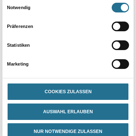
Zur Farbauswahl für Ihren Wunschfarbton
Einwilligungsauswahl
Notwendig
Präferenzen
Statistiken
Marketing
PRODUKTEIGENSCHAFTEN
Produkteigenschaft
COOKIES ZULASSEN
- Photokatalytische Wirkung
- Hohe Kreidungsresistenz
- Minimierung von Pottasche
AUSWAHL ERLAUBEN
-Ausblühungen
- Biozidfreier Schutz vor Algen und Pilzen durch moderate
Hydrophobie
- Höchste Farbkonstanz (gem. BFS-Merkblatt 26: Klasse A)
NUR NOTWENDIGE ZULASSEN
- Super Haftkraft auch auf organischen Untergründen