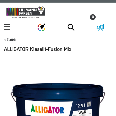
Zum
Zum
Inhalt
Navigationsmenü
0
springen
springen
Zurück
ALLIGATOR Kieselit-Fusion Mix