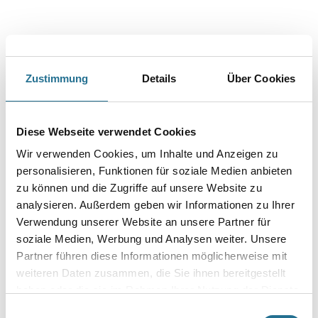
Zustimmung
Details
Über Cookies
PRODUKTEIGENSCHAFTEN
Diese Webseite verwendet Cookies
Wir verwenden Cookies, um Inhalte und Anzeigen zu
Produkteigenschaft
- Vorbeugender Betonschutz gem. Prüfzeugnis
personalisieren, Funktionen für soziale Medien anbieten
- Photokatalytische Wirkung
zu können und die Zugriffe auf unsere Website zu
- Farbtonbeständigkeit:
analysieren. Außerdem geben wir Informationen zu Ihrer
Klasse A
Verwendung unserer Website an unsere Partner für
Verarbeitungstemp./Luftfeuchte
soziale Medien, Werbung und Analysen weiter. Unsere
Verarbeitungstemperatur zwischen + 5 °C und + 30 °C für alle
Partner führen diese Informationen möglicherweise mit
Luft- und Untergrundverhältnisse während Verarbeitung und
weiteren Daten zusammen, die Sie ihnen bereitgestellt
Trocknung.
haben oder die sie im Rahmen Ihrer Nutzung der Dienste
gesammelt haben.
Verarbeitungszeit
Einwilligungsauswahl