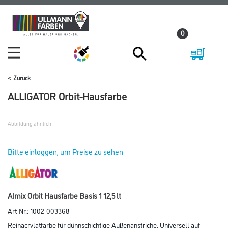
Zum
Zum
Inhalt
Navigationsmenü
0
springen
springen
Zurück
ALLIGATOR Orbit-Hausfarbe
Abbildung ähnlich
Bitte einloggen, um Preise zu sehen
Almix Orbit Hausfarbe Basis 1 12,5 lt
Art-Nr.:
1002-003368
Reinacrylatfarbe für dünnschichtige Außenanstriche. Universell auf