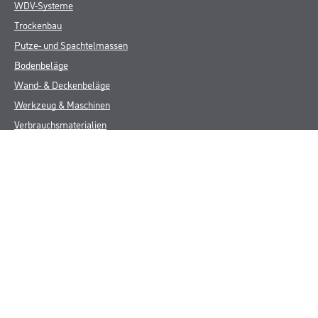
WDV-Systeme
Trockenbau
Putze- und Spachtelmassen
Bodenbeläge
Wand- & Deckenbeläge
Werkzeug & Maschinen
Verbrauchsmaterialien
Über uns
Unternehmen
MPlus
HAMSTA
Karriere
Services
FAQ