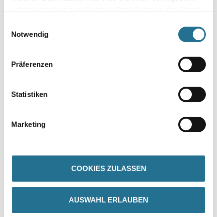
Umrechnungsfaktoren
haben oder die sie im Rahmen Ihrer Nutzung der Dienste
gesammelt haben.
Einwilligungsauswahl
Zur Farbauswahl für Ihren Wunschfarbton
Notwendig
Präferenzen
Statistiken
Marketing
PRODUKTEIGENSCHAFTEN
Produkteigenschaft
COOKIES ZULASSEN
- Geschützt vor Algen
- Und Pilzbefall
- Schnelle Rücktrocknung nach Feuchtebelastung für geringe
Verschmutzungsneigung
AUSWAHL ERLAUBEN
- Robuste, wetterbeständige Oberfläche