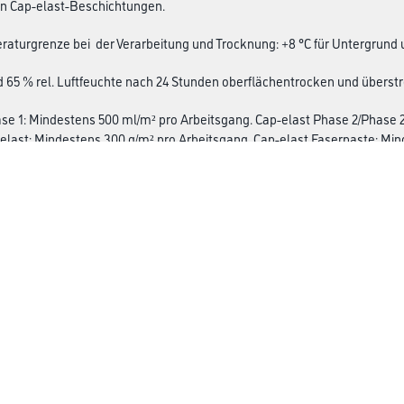
n Cap-elast-Beschichtungen.
aturgrenze bei der Verarbeitung und Trocknung: +8 °C für Untergrund
d 65 % rel. Luftfeuchte nach 24 Stunden oberflächentrocken und überstr
se 1: Mindestens 500 ml/m² pro Arbeitsgang. Cap-elast Phase 2/Phase 
last: Mindestens 300 g/m² pro Arbeitsgang. Cap-elast Faserpaste: Min
möglichen Schutz vor Algen- und Pilzbefall mit Cap-elast Phase 2-W zu
insgesamt mind. 460ml/m² auszuführen, um auf eine Schichtdicke im M
ht, bei einem Verbrauch von mind. 200ml/m² pro Anstrich, die Schichtdi
räuche entsprechend höher.
Über uns