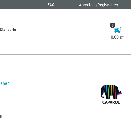
FAQ
Anmelden/Registrieren
0
Standorte
0,00 €
 sehen
lt