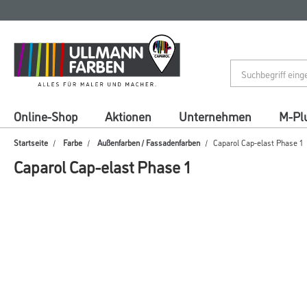
Zum
Zum
Inhalt
Navigationsmenü
springen
springen
Online-Shop
Aktionen
Unternehmen
M-Pl
Startseite
Farbe
Außenfarben / Fassadenfarben
Caparol Cap-elast Phase 1
Caparol Cap-elast Phase 1