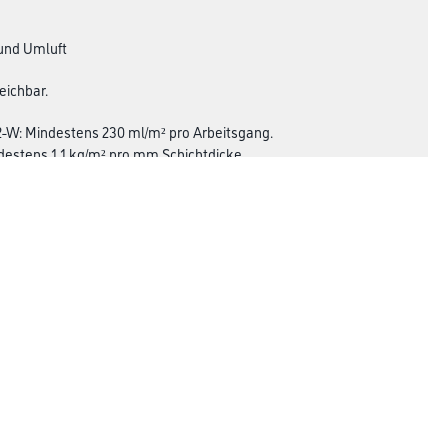
 und Umluft
eichbar.
2-W: Mindestens 230 ml/m² pro Arbeitsgang.
destens 1,1 kg/m² pro mm Schichtdicke
 erzielen ist es notwendig einen zweimaligen
ittel von mind. 200 µm zu kommen. Jeder weitere
cke um weitere ca. 100 µm. Auf rauen Flächen
Rechtliches