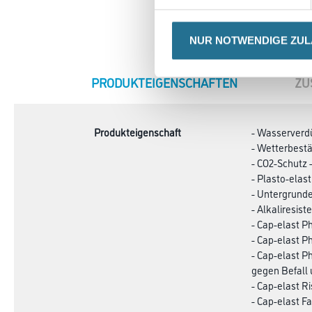
NUR NOTWENDIGE ZU
CURRENT
PRODUKTEIGENSCHAFTEN
ZU
TAB:
Produkteigenschaft
- Wasserverd
- Wetterbest
- CO2-Schutz 
- Plasto-elas
- Untergrunde
- Alkaliresist
- Cap-elast P
- Cap-elast P
- Cap-elast P
gegen Befall 
- Cap-elast R
- Cap-elast F