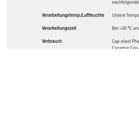
nachfolgende
Verarbeitungstemp./Luftfeuchte
Untere Temper
Verarbeitungszeit
Bei +20 °C un
Verbrauch
Cap-elast Pha
Capamix Cap-e
Um einen best
Anstrich mit 
Anstrich erhö
sind die Verb
Achtung
Online-Shop