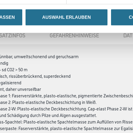
LASSEN
AUSWAHL ERLAUBEN
C
SATZINFOS
GEFAHRENHINWEISE
DAT
ünnbar, umweltschonend und geruchsarm
ändig
– sd CO2 > 50 m
tisch, rissüberbrückend, super­deckend
galisierend
ent, daher unverseifbar
hase 1: Faserverstärkte, plasto-elastische, ­pigmen­tierte Zwischenbes
hase 2: Plasto-elastische Deck­beschichtung in Weiß.
hase 2-W: Plasto-elastische Deck­­beschichtung. Cap-elast Phase 2-W ist
und Schädigung durch Pilze und Algen aus­gestattet.
iss-Spachtel: Plasto-elastische Spachtelmasse zum Auf­füllen von Riss
aserpaste: Faserverstärkte, plasto-elastische Spachtel­masse zur Egali