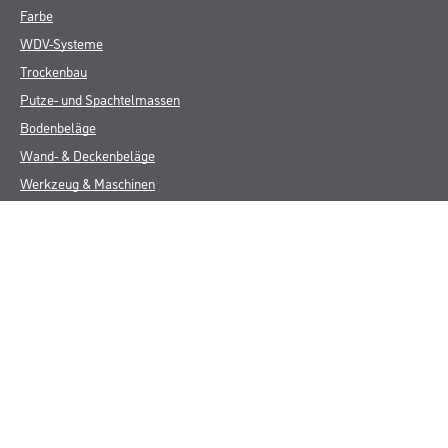
Farbe
WDV-Systeme
Trockenbau
Putze- und Spachtelmassen
Bodenbeläge
Wand- & Deckenbeläge
Werkzeug & Maschinen
Verbrauchsmaterialien
Über uns
Unternehmen
MPlus
HAMSTA
Karriere
Services
FAQ