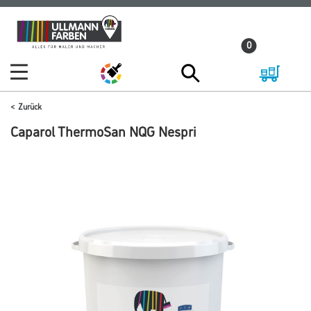
Zum
Zum
Inhalt
Navigationsmenü
0
springen
springen
Zurück
Caparol ThermoSan NQG Nespri