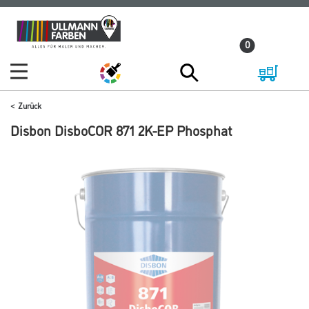
Zum
Zum
Inhalt
Navigationsmenü
0
springen
springen
Zurück
Disbon DisboCOR 871 2K-EP Phosphat