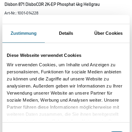
Disbon 871 DisboCOR 2K-EP Phosphat 4kg Hellgrau
Art-Nr.:
1001-014228
Dickschichtige Epoxidharz-Grundbeschichtung mit Zinkphosphat, auch auf
Verzinkung. Grundbeschichtung zum Korrosionsschutz von
Stahlkonstruktionen in aggressiver Atmosphäre, wie Industrieanlagen, im
Zustimmung
Details
Über Cookies
Stahlhochbau und Seewasserbereich (z.B. Brücken,
Rohrleitungen, Industrie- und Hafenanlagen).
Farbtonbezeichnung
Diese Webseite verwendet Cookies
Wir verwenden Cookies, um Inhalte und Anzeigen zu
personalisieren, Funktionen für soziale Medien anbieten
Gebinde
zu können und die Zugriffe auf unsere Website zu
analysieren. Außerdem geben wir Informationen zu Ihrer
Verwendung unserer Website an unsere Partner für
soziale Medien, Werbung und Analysen weiter. Unsere
Partner führen diese Informationen möglicherweise mit
weiteren Daten zusammen, die Sie ihnen bereitgestellt
Umrechnungsfaktoren
haben oder die sie im Rahmen Ihrer Nutzung der Dienste
gesammelt haben.
Einwilligungsauswahl