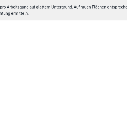
 pro Arbeitsgang auf glattem Untergrund. Auf rauen Flächen entsprec
htung ermitteln.
Über uns
rialien
Unternehmen
MPlus
HAMSTA
Karriere
Services
FAQ