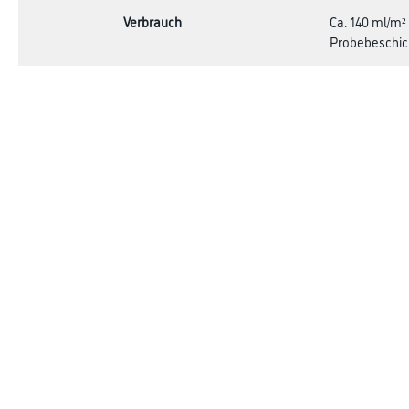
Verbrauch
Ca. 140 ml/m²
Probebeschic
Achtung,Gefahr
Online-Shop
Farbe
Verbrauchsmate
WDV-Systeme
Trockenbau
Putze- und Spachtelmassen
Bodenbeläge
Wand- & Deckenbeläge
Werkzeug & Maschinen