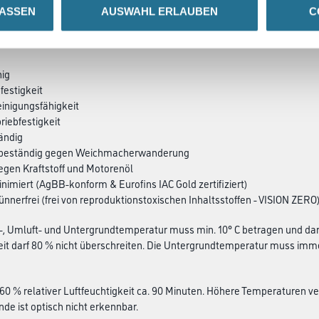
LASSEN
AUSWAHL ERLAUBEN
C
SATZINFOS
GEFAHRENHINWEISE
DAT
hig
festigkeit
einigungsfähigkeit
riebfestigkeit
ändig
 - beständig gegen Weichmacher­wanderung
egen Kraftstoff und Motorenöl
nimiert (AgBB-konform & Eurofins IAC Gold zertifiziert)
ünnerfrei (frei von reproduktionstoxischen Inhaltsstoffen - VISION ZERO
-, Umluft- und Untergrundtemperatur muss min. 10° C betragen und darf 
eit darf 80 % nicht überschreiten. Die Untergrundtemperatur muss imm
 60 % relativer Luftfeuchtigkeit ca. 90 Minuten. Höhere Temperaturen ver
nde ist optisch nicht erkennbar.