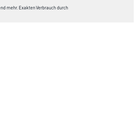
hend mehr. Exakten Verbrauch durch
Rechtliches
AGB
Nutzungsbedingungen
Logistik- und Servicepreisliste
Impressum
Datenschutz
Integrität
Kontakt