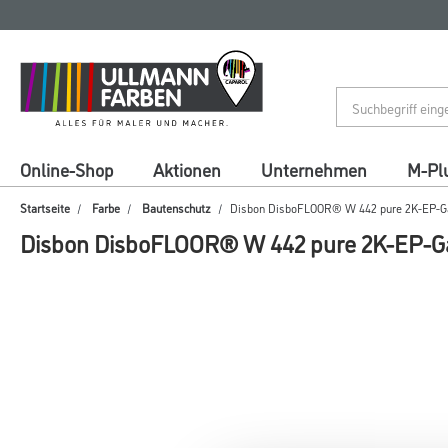
Zum
Zum
Inhalt
Navigationsmenü
springen
springen
Online-Shop
Aktionen
Unternehmen
M-Pl
Startseite
Farbe
Bautenschutz
Disbon DisboFLOOR® W 442 pure 2K-EP-Ga
Disbon DisboFLOOR® W 442 pure 2K-EP-Ga