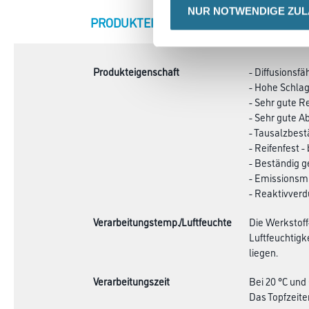
NUR NOTWENDIGE ZU
CURRENT
PRODUKTEIGENSCHAFTEN
ZU
TAB:
Produkteigenschaft
- Diffusionsfä
- Hohe Schlag
- Sehr gute R
- Sehr gute Ab
- Tausalzbest
- Reifenfest
- Beständig g
- Emissionsmi
- Reaktivverd
Verarbeitungstemp./Luftfeuchte
Die Werkstoff
Luftfeuchtigk
liegen.
Verarbeitungszeit
Bei 20 °C und
Das Topfzeite