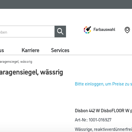
Farbauswahl
us
Karriere
Services
ragensiegel, wässrig
ragensiegel, wässrig
Bitte einloggen, um Preise zu
Disbon 442 W DisboFLOOR W p
Art-Nr.:
1001-016927
Wässrige, reaktivverdünnerfre