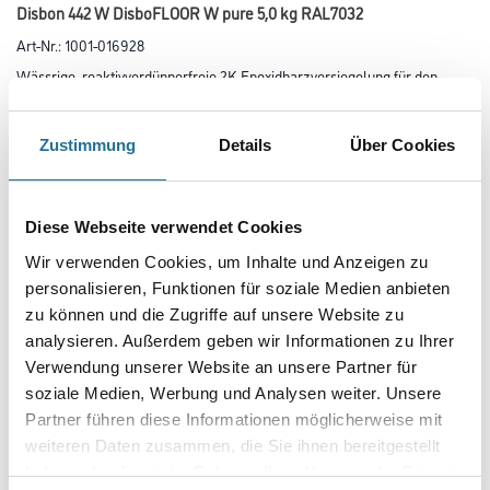
Disbon 442 W DisboFLOOR W pure 5,0 kg RAL7032
Art-Nr.:
1001-016928
Wässrige, reaktivverdünnerfreie 2K-Epoxidharzversiegelung für den
Einsatz in Garagen, Lager- und Kellerräumen.
Kombigebinde: Komponente A und B
Zustimmung
Details
Über Cookies
Farbtonbezeichnung
Diese Webseite verwendet Cookies
Glanzgrad
Wir verwenden Cookies, um Inhalte und Anzeigen zu
personalisieren, Funktionen für soziale Medien anbieten
zu können und die Zugriffe auf unsere Website zu
Gebinde
analysieren. Außerdem geben wir Informationen zu Ihrer
Verwendung unserer Website an unsere Partner für
soziale Medien, Werbung und Analysen weiter. Unsere
Partner führen diese Informationen möglicherweise mit
weiteren Daten zusammen, die Sie ihnen bereitgestellt
haben oder die sie im Rahmen Ihrer Nutzung der Dienste
Umrechnungsfaktoren