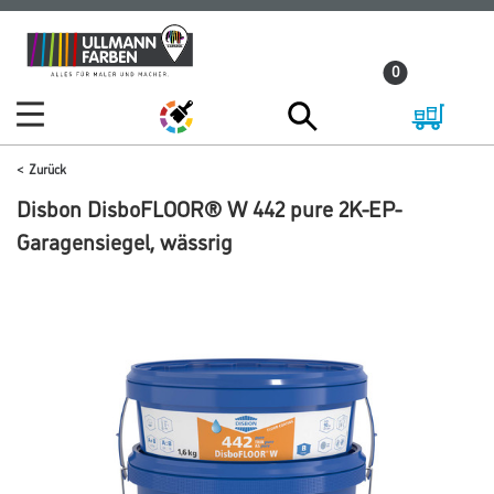
Zum
Zum
Inhalt
Navigationsmenü
0
springen
springen
Zurück
Disbon DisboFLOOR® W 442 pure 2K-EP-
Garagensiegel, wässrig