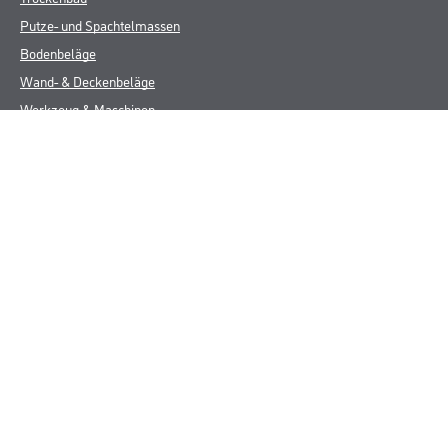
Putze- und Spachtelmassen
Bodenbeläge
Wand- & Deckenbeläge
Werkzeug & Maschinen
Verbrauchsmaterialien
Über uns
Unternehmen
MPlus
HAMSTA
Karriere
Services
FAQ
Rechtliches