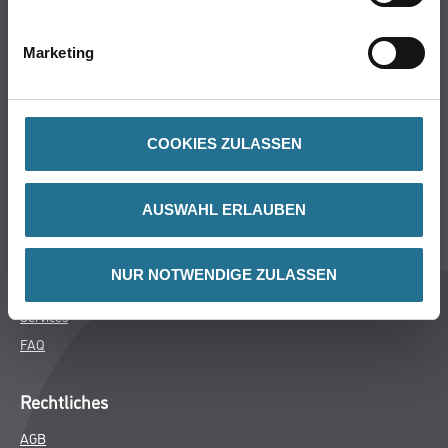
Bodenbeläge
Wand- & Deckenbeläge
Marketing
Werkzeug & Maschinen
Verbrauchsmaterialien
COOKIES ZULASSEN
Über uns
Unternehmen
AUSWAHL ERLAUBEN
MPlus
HAMSTA
NUR NOTWENDIGE ZULASSEN
Karriere
Services
FAQ
Rechtliches
AGB