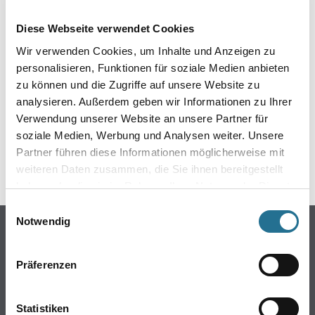
EIN KLEINER ZWISCHENFALL
Diese Webseite verwendet Cookies
IST AUFGETRETEN
Wir verwenden Cookies, um Inhalte und Anzeigen zu
personalisieren, Funktionen für soziale Medien anbieten
Keine Sorge, wir pinseln schon an der Lösung und
zu können und die Zugriffe auf unsere Website zu
werden das Problem so schnell wie möglich beheben.
analysieren. Außerdem geben wir Informationen zu Ihrer
Erkunden Sie in der Zwischenzeit unseren Online-Shop
und lassen Sie sich inspirieren.
Verwendung unserer Website an unsere Partner für
soziale Medien, Werbung und Analysen weiter. Unsere
ZURÜCK ZUM ONLINE-SHOP
Partner führen diese Informationen möglicherweise mit
weiteren Daten zusammen, die Sie ihnen bereitgestellt
haben oder die sie im Rahmen Ihrer Nutzung der Dienste
gesammelt haben.
Einwilligungsauswahl
Notwendig
Online-Shop
Farbe
Präferenzen
WDV-Systeme
Trockenbau
Statistiken
Putze- und Spachtelmassen