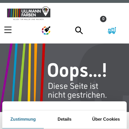
Zum
Zum
Inhalt
Navigationsmenü
0
springen
springen
Zustimmung
Details
Über Cookies