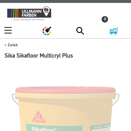
Zum
Zum
Inhalt
Navigationsmenü
0
springen
springen
Zurück
Sika Sikafloor Multicryl Plus