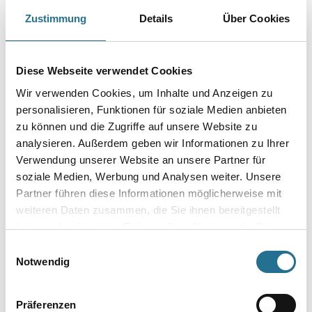
Art-Nr.:
1012-007399
Zustimmung
Details
Über Cookies
Farbtonbezeichnung
Diese Webseite verwendet Cookies
Wir verwenden Cookies, um Inhalte und Anzeigen zu
Gebinde
personalisieren, Funktionen für soziale Medien anbieten
zu können und die Zugriffe auf unsere Website zu
analysieren. Außerdem geben wir Informationen zu Ihrer
Verwendung unserer Website an unsere Partner für
soziale Medien, Werbung und Analysen weiter. Unsere
Umrechnungsfaktoren
Partner führen diese Informationen möglicherweise mit
weiteren Daten zusammen, die Sie ihnen bereitgestellt
haben oder die sie im Rahmen Ihrer Nutzung der Dienste
gesammelt haben.
Einwilligungsauswahl
Notwendig
Präferenzen