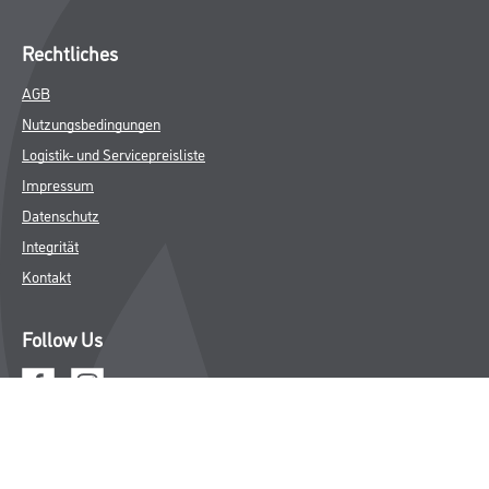
Rechtliches
AGB
Nutzungsbedingungen
Logistik- und Servicepreisliste
Impressum
Datenschutz
Integrität
Kontakt
Follow Us
© Copyright CMS Dienstleistungs-Gesellschaft
* NUR FÜR GEWERBLICHE KUNDEN. ALLE ANGEGEBENEN PREISE
SIND ZZGL. GESETZLICHER MWST.