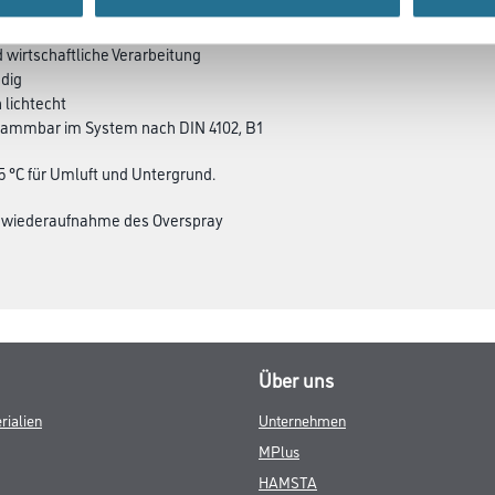
d wirtschaftliche Verarbeitung
ndig
 lichtecht
flammbar im System nach DIN 4102, B1
 °C für Umluft und Untergrund.
ei wiederaufnahme des Overspray
Über uns
rialien
Unternehmen
MPlus
HAMSTA