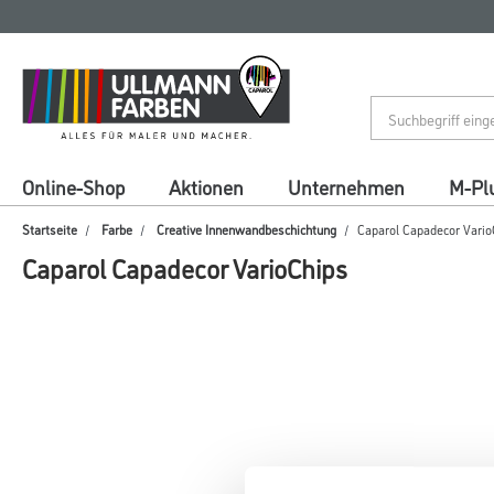
Zum
Zum
Inhalt
Navigationsmenü
springen
springen
Online-Shop
Aktionen
Unternehmen
M-Pl
Startseite
Farbe
Creative Innenwandbeschichtung
Caparol Capadecor Vario
Caparol Capadecor VarioChips