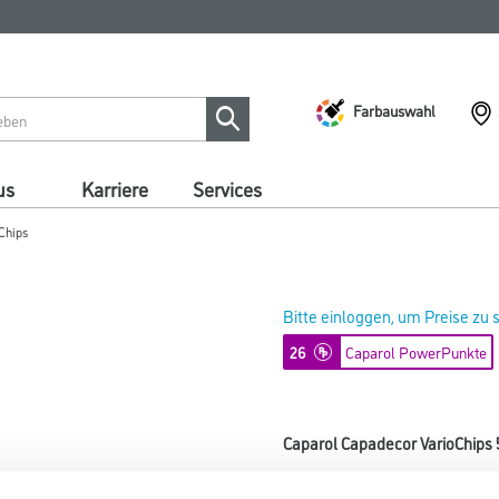
Farbauswahl
us
Karriere
Services
Chips
Bitte einloggen, um Preise zu
26
Caparol PowerPunkte
Caparol Capadecor VarioChips 5
Art-Nr.:
1001-003454