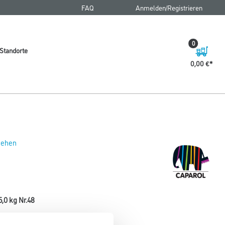
FAQ
Anmelden/Registrieren
0
Standorte
0,00 €
 sehen
,0 kg Nr.48