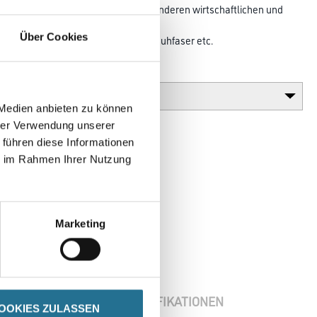
pt auf Chipsbasis. Wegen der besonderen wirtschaftlichen und
für
Über Cookies
ern, z.B. auch auf Glasgewebe, Rauhfaser etc.
Gebinde
 Medien anbieten zu können
hrer Verwendung unserer
 führen diese Informationen
ie im Rahmen Ihrer Nutzung
Marketing
ENBLÄTTER
SPEZIFIKATIONEN
OOKIES ZULASSEN