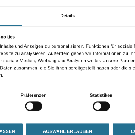
Mehrfarbiges Gestaltungskonze
optischen Eigenschaften ideal 
Details
Renovierungen von Treppenhäus
Farbtonbezeichnung
Cookies
nhalte und Anzeigen zu personalisieren, Funktionen für soziale
Website zu analysieren. Außerdem geben wir Informationen zu I
r soziale Medien, Werbung und Analysen weiter. Unsere Partner
Umrechnungsfaktoren
 Daten zusammen, die Sie ihnen bereitgestellt haben oder die s
n.
Präferenzen
Statistiken
SATZINFOS
GEFAHRENHINWEISE
DAT
LASSEN
AUSWAHL ERLAUBEN
C