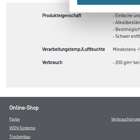
TAB:
Produkteigenschaft
- Einfache un
- Alkalibestä
- Bestmöglich
- Schwer ent
Verarbeitungstemp./Luftfeuchte
Mindestens +5
Verbrauch
- 200 g/m² b
Online-Shop
Farbe
Verbrauchsmate
WDV-Systeme
Trockenbau